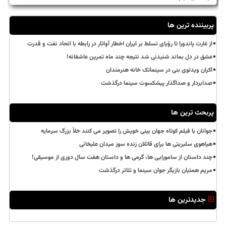
پربیننده ترین ها
از غارت پاندورا تا رؤیای تسلط بر ایران اخطار آواتار در رابطه با اتحاد نفت و قدرت
عشق در دل بماند شنیدنی شد نتیجه چند ماه تمرین عاشقانه!
اکران ویدئوی بنی در سینماتک خانه هنرمندان
صدابردار و صداگذار پیشکسوت سینما درگذشت
پربحث ترین ها
جوانان با فیلم کوتاه جهان بینی خویش را تصویر می کنند خلأ بزرگ سرمایه
هیاهوی سلبریتی ها برای قاتلان زنده سوز میدان علیخانی
چند داستان از سامورایی ها، گرمی ها و داستان هفت سال دوری از موسیقی!
مریم همتیان بازیگر جوان سینما و تئاتر درگذشت
جدیدترین ها