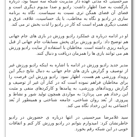
میرحسینی كه مدتی عهده دار مدیریت شبكه سه سیما بود، درباره
بازگشت به صدا اظهار داشت: رادیو و صدا مدیوم دیگری است و
فضای آن فضای همگن تری نسبت به سیماست. نگاه به برنامه
سازی در رادیو و نگاه به مخاطب، با یك حساسیت، علاقه، عرق و
تعصب دیگری همراه است كه كار در رادیو را لذت بخش تر می كند.
او در ادامه درباره ی عملكرد رادیو ورزش در بازی های جام جهانی
هم توضیح داد: رادیو ورزش برای پخش مسابقات جام جهانی از قبل
برنامه ریزی داشته است. مخاطبان با استفاده از سایت رادیو ورزش
هم می توانند بازی ها را همزمان دریافت و دنبال كنند.
مدیر جدید رادیو ورزش در ادامه با اشاره به اینكه رادیو ورزش غیر
از توصیف و گزارش بازی های جام جهانی به دنبال نتایج دیگر این
رویداد ورزشی هم هست، اظهار نمود: رادیو ورزش این فرصت را
برای مخاطبان فراهم نموده است كه در كنار آن غیر از توصیف و
گزارش رویدادهای ورزشی، به پیامدها و كاركردهای منفی و مثبت
این رخداد هم می پردازد؛ به مواردی همچون تولید شور و نشاط و
پیروزی. از بُعد روان شناختی، جامعه شناختی و همینطور از بُعد
اجتماعی به این رخداد نگاه می كند.
سید غلامرضا میرحسینی در انتها درباره ی حضورش در رادیو
خاطرنشان كرد: امیدوارم بتوانم در رادیو ورزش كار كنم و اتفاقات
خوبی در این شبكه رقم بخورد.