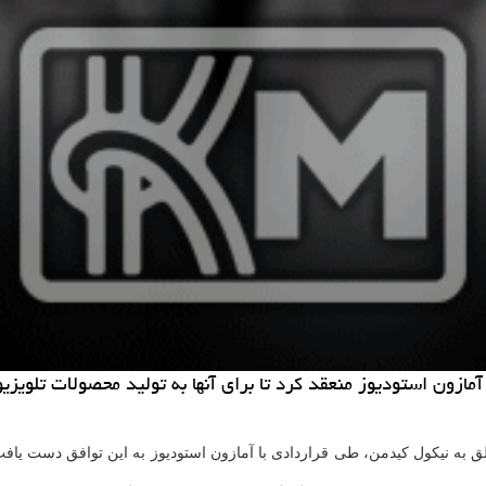
مازون استودیوز منعقد كرد تا برای آنها به تولید محصولات تلویزیو
لق به نیكول كیدمن، طی قراردادی با آمازون استودیوز به این توافق دست یافت 