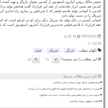
جنیفر سالك رییس آمازون استودیوز از كیدمن بعنوان بازیگر و تهیه كننده 
كیدمن هم ضمن ابراز شادمانی از عقد این قرارداد گفت هدفش تولید برن
كیدمن با كمپانی تولید بلاسم فیلمز كه با شریكش پِر ساری راه اندازی 
سریال را در دست تولید دارد.
كمپانی كیدمن در حال تولید یك سریال دیگر برای اچ بی او هم است كه كیدم
عقد قرارداد با بلاسم فیلمز جدیدترین قرارداد آمازون استودیوز است كه ب
1397/03/25
12:47:19
/ 5
5.0
تگهای مطلب:
بازیگر
,
سریال
,
فیلم
این مطلب را می پسندید؟
(0)
(1)
تازه ترین مطالب مرتبط
مریم همتیان بازیگر جوان سینما و تئاتر درگذشت
پلیس در جستجوی نویسنده گمشده جهنمی که هیچ راه خروجی از آن نیست!
اسپایدر من از پس ماموریتش برآمد دنیا در دست مرد عنکبوتی
گانگستر مشهور سینما درگذشت