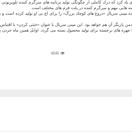
ای یاد كرد كه درك كاملی از چگونگی تولید برنامه های سرگرم كننده تلویزیونی 
امه هایی مهم و سرگرم كننده در پلت فرم های مختلف است.
كرده مینی سریال «دروغ های كوچك بزرگ» را برای اچ بی او تولید كرده است و 
ن بازیگر آن هم خواهد بود. این مینی سریال با عنوان «خنثی كردن» با اقتباس 
ا چهره های برجسته برای تولید محصول بسته می گردد. اوایل همین ماه جردن پی
4846