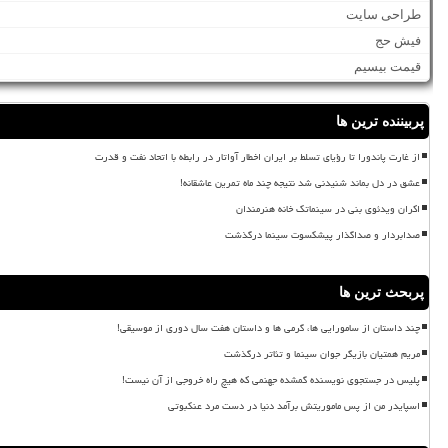
طراحی سایت
فیش حج
قیمت بیسیم
پربیننده ترین ها
از غارت پاندورا تا رؤیای تسلط بر ایران اخطار آواتار در رابطه با اتحاد نفت و قدرت
عشق در دل بماند شنیدنی شد نتیجه چند ماه تمرین عاشقانه!
اکران ویدئوی بنی در سینماتک خانه هنرمندان
صدابردار و صداگذار پیشکسوت سینما درگذشت
پربحث ترین ها
چند داستان از سامورایی ها، گرمی ها و داستان هفت سال دوری از موسیقی!
مریم همتیان بازیگر جوان سینما و تئاتر درگذشت
پلیس در جستجوی نویسنده گمشده جهنمی که هیچ راه خروجی از آن نیست!
اسپایدر من از پس ماموریتش برآمد دنیا در دست مرد عنکبوتی