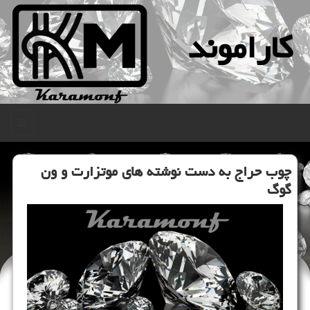
كاراموند
منو
چوب حراج به دست نوشته های موتزارت و ون
گوگ