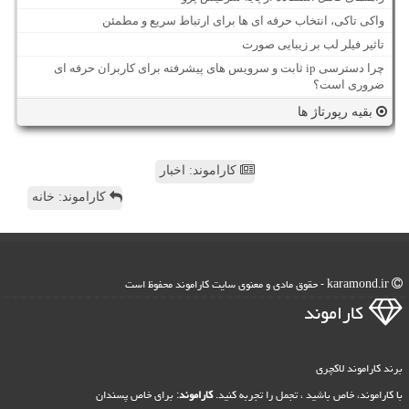
واکی تاکی، انتخاب حرفه ای ها برای ارتباط سریع و مطمئن
تاثیر فیلر لب بر زیبایی صورت
چرا دسترسی ip ثابت و سرویس های پیشرفته برای کاربران حرفه ای
ضروری است؟
بقیه رپورتاژ ها
کاراموند: اخبار
کاراموند: خانه
karamond.ir - حقوق مادی و معنوی سایت كاراموند محفوظ است
كاراموند
برند کاراموند لاکچری
با کاراموند، خاص باشید ، تجمل را تجربه کنید.
کاراموند
: برای خاص پسندان