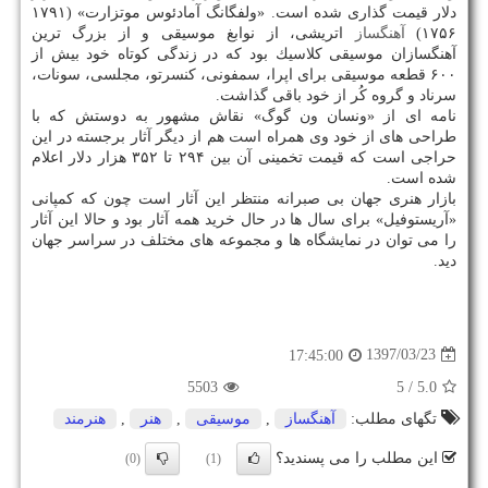
دلار قیمت گذاری شده است. «ولفگانگ آمادئوس موتزارت» (۱۷۹۱
۱۷۵۶)
آهنگساز
اتریشی، از نوابغ موسیقی و از بزرگ ترین
آهنگسازان موسیقی كلاسیك بود كه در زندگی كوتاه خود بیش از
۶۰۰ قطعه موسیقی برای اپرا، سمفونی، كنسرتو، مجلسی، سونات،
سرناد و گروه كُر از خود باقی گذاشت.
نامه ای از «ونسان ون گوگ» نقاش مشهور به دوستش كه با
طراحی های از خود وی همراه است هم از دیگر آثار برجسته در این
حراجی است كه قیمت تخمینی آن بین ۲۹۴ تا ۳۵۲ هزار دلار اعلام
شده است.
بازار هنری جهان بی صبرانه منتظر این آثار است چون كه كمپانی
«آریستوفیل» برای سال ها در حال خرید همه آثار بود و حالا این آثار
را می توان در نمایشگاه ها و مجموعه های مختلف در سراسر جهان
دید.
1397/03/23
17:45:00
5503
/ 5
5.0
تگهای مطلب:
آهنگساز
,
موسیقی
,
هنر
,
هنرمند
این مطلب را می پسندید؟
(0)
(1)