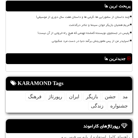
پربحث ترین ها
چند داستان از سامورایی ها، گرمی ها و داستان هفت سال دوری از موسیقی!
مریم همتیان بازیگر جوان سینما و تئاتر درگذشت
پلیس در جستجوی نویسنده گمشده جهنمی که هیچ راه خروجی از آن نیست!
اسپایدر من از پس ماموریتش برآمد دنیا در دست مرد عنکبوتی
جدیدترین ها
KARAMOND Tags
مد
جشن
بازیگر
ایران
رپورتاژ
فرهنگ
جشنواره
زندگی
رپورتاژهای کاراموند
راهنمای کامل استفاده از پایه سرفیس پرو