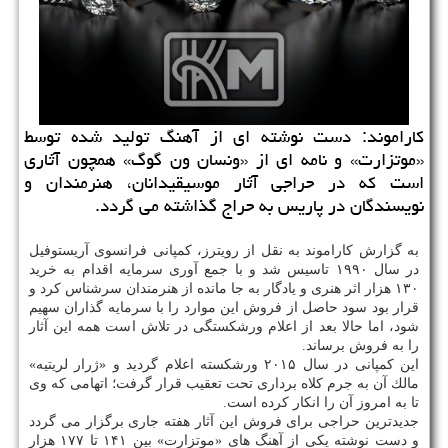
كاراموند: دست نوشته ای از آهنگ تولید شده توسط
«موتزارت» و نامه ای از «ونسان ون گوگ» همچون آثاری
است كه در حراجی آثار موسیقیدانان، هنرمندان و
نویسندگان در پاریس به حراج گذاشته می گردد.
به گزارش كاراموند به نقل از رویترز، كمپانی فرانسوی آریستوفیل
در سال ۱۹۹۰ تاسیس شد و با جمع آوری سرمایه اقدام به خرید
۱۳۰ هزار اثر هنری و یادگار به جا مانده از هنرمندان سرشناس كرد و
قرار بود سود حاصل از فروش این موارد را با سرمایه گذاران سهیم
شود، اما حالا بعد از اعلام ورشكستگی در تلاش است همه این آثار
را به فروش برساند.
این كمپانی در سال ۲۰۱۵ ورشكسته اعلام گردید و «ژرار لریتیه»
مالك آن به جرم كلاه برداری تحت تعقیب قرار گرفت؛ اتهامی كه وی
تا به امروز آن را انكار كرده است.
جدیدترین حراجی برای فروش این آثار هفته جاری برگزار می گردد
و دست نوشته یكی از آهنگ های «موتزارت» بین ۱۴۱ تا ۱۷۷ هزار