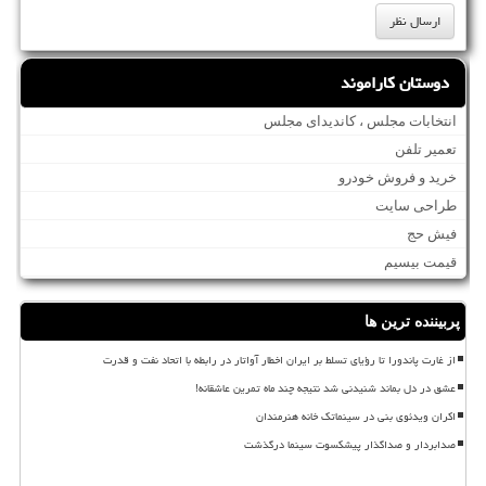
دوستان کاراموند
انتخابات مجلس ، کاندیدای مجلس
تعمیر تلفن
خرید و فروش خودرو
طراحی سایت
فیش حج
قیمت بیسیم
پربیننده ترین ها
از غارت پاندورا تا رؤیای تسلط بر ایران اخطار آواتار در رابطه با اتحاد نفت و قدرت
عشق در دل بماند شنیدنی شد نتیجه چند ماه تمرین عاشقانه!
اکران ویدئوی بنی در سینماتک خانه هنرمندان
صدابردار و صداگذار پیشکسوت سینما درگذشت