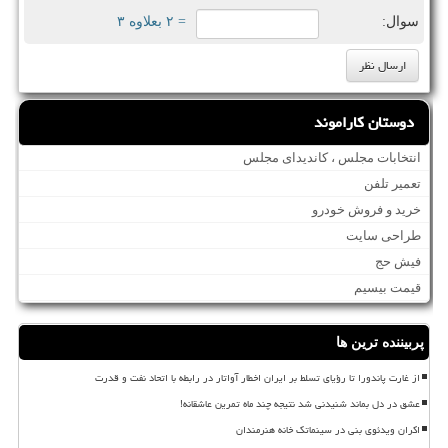
سوال:
= ۲ بعلاوه ۳
دوستان کاراموند
انتخابات مجلس ، کاندیدای مجلس
تعمیر تلفن
خرید و فروش خودرو
طراحی سایت
فیش حج
قیمت بیسیم
پربیننده ترین ها
از غارت پاندورا تا رؤیای تسلط بر ایران اخطار آواتار در رابطه با اتحاد نفت و قدرت
عشق در دل بماند شنیدنی شد نتیجه چند ماه تمرین عاشقانه!
اکران ویدئوی بنی در سینماتک خانه هنرمندان