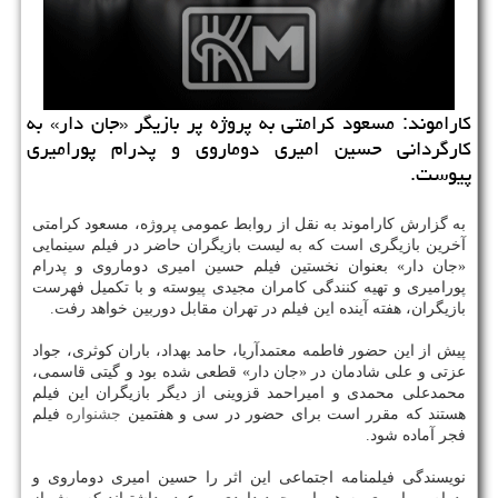
كاراموند: مسعود كرامتی به پروژه پر بازیگر «جان دار» به
كارگردانی حسین امیری دوماروی و پدرام پورامیری
پیوست.
به گزارش كاراموند به نقل از روابط عمومی پروژه، مسعود كرامتی
آخرین بازیگری است كه به لیست بازیگران حاضر در فیلم سینمایی
«جان دار» بعنوان نخستین فیلم حسین امیری دوماروی و پدرام
پورامیری و تهیه كنندگی كامران مجیدی پیوسته و با تكمیل فهرست
بازیگران، هفته آینده این فیلم در تهران مقابل دوربین خواهد رفت.
پیش از این حضور فاطمه معتمدآریا، حامد بهداد، باران كوثری، جواد
عزتی و علی شادمان در «جان دار» قطعی شده بود و گیتی قاسمی،
محمدعلی محمدی و امیراحمد قزوینی از دیگر بازیگران این فیلم
هستند كه مقرر است برای حضور در سی و هفتمین
جشنواره
فیلم
فجر آماده شود.
نویسندگی فیلمنامه اجتماعی این اثر را حسین امیری دوماروی و