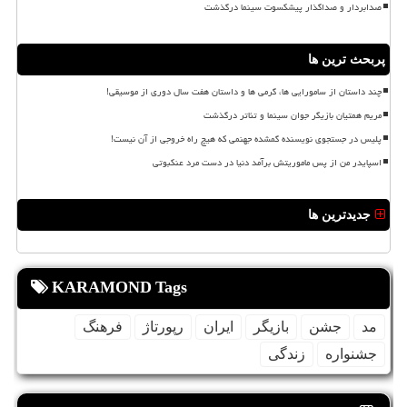
صدابردار و صداگذار پیشکسوت سینما درگذشت
پربحث ترین ها
چند داستان از سامورایی ها، گرمی ها و داستان هفت سال دوری از موسیقی!
مریم همتیان بازیگر جوان سینما و تئاتر درگذشت
پلیس در جستجوی نویسنده گمشده جهنمی که هیچ راه خروجی از آن نیست!
اسپایدر من از پس ماموریتش برآمد دنیا در دست مرد عنکبوتی
جدیدترین ها
KARAMOND Tags
مد
جشن
بازیگر
ایران
رپورتاژ
فرهنگ
جشنواره
زندگی