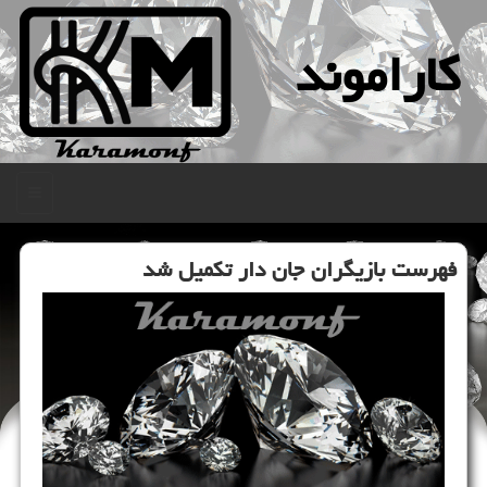
كاراموند
منو
فهرست بازیگران جان دار تكمیل شد