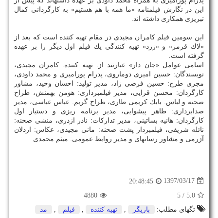
پدرام پورامیری به همراه محمد داودی بر عهده داشتهاند كه پیش از
این در نگارش فیلمنامه «ما همه با هم هستیم» به كارگردانی كمال
تبریزی همكاری داشته اند.
این سومین فیلم كامران مجیدی در مقام تهیه كننده است كه بعد از
«لاك قرمز» و «زرد» تهیه كنندگی یك فیلم اول دیگر را بر عهده
گرفته است.
اسامی عوامل «جان دار» عبارتند از: تهیه كننده: كامران مجیدی،
نویسندگان: حسین امیری دوماروی، پدرام پورامیری و محمد داودی،
مجری طرح: حسین فرضی زاد، مدیر تولید: احسان وحید، مشاور
كارگردان: محسن قرایی، مدیر فیلمبرداری: هومن بهمنش، طراح
صحنه و لباس: بابك كریمی طاری، طراح گریم: عباس عباسی، مدیر
صدابرداری: طاهر پیشوایی، مدیر برنامه ریزی و دستیار اول
كارگردان: هانیه بساتینی، مدیر تداركات: نادر اژدری، منشی صحنه:
نائله شریفی، فیلمبردار پشت صحنه: مانی مجیدی، عكاس: اردلان
آزرمی و مشاور رسانهای و مدیر روابط عمومی: میثم محمدی
1397/03/17
20:48:45
4880
/ 5
5.0
تگهای مطلب:
بازیگر
,
تهیه كننده
,
فیلم
,
مد