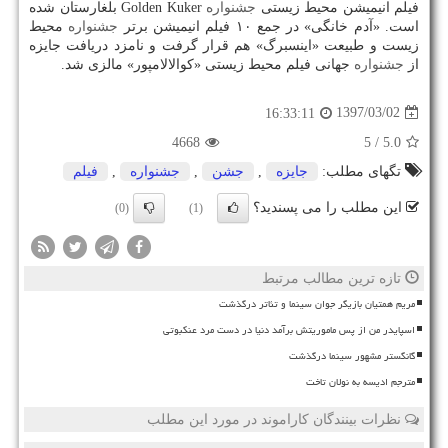
فیلم انیمیشن محیط زیستی
جشنواره
Golden Kuker بلغارستان شده
است. «آدم خانگی» در جمع ۱۰ فیلم انیمیشن برتر
جشنواره
محیط
زیست و طبیعت «اینسبرگ» هم قرار گرفت و نامزد دریافت جایزه
از
جشنواره
جهانی فیلم محیط زیستی «كوالالامپور» مالزی شد.
1397/03/02
16:33:11
4668
/ 5
5.0
تگهای مطلب:
جایزه
,
جشن
,
جشنواره
,
فیلم
این مطلب را می پسندید؟
(0)
(1)
تازه ترین مطالب مرتبط
مریم همتیان بازیگر جوان سینما و تئاتر درگذشت
اسپایدر من از پس ماموریتش برآمد دنیا در دست مرد عنکبوتی
گانگستر مشهور سینما درگذشت
مترجم ادیسه به نولان تاخت
نظرات بینندگان کاراموند در مورد این مطلب