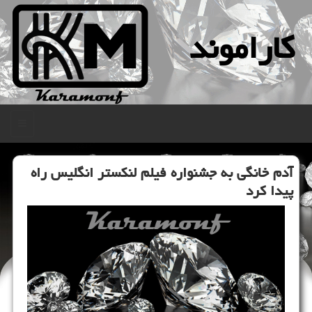
كاراموند
منو
آدم خانگی به جشنواره فیلم لنكستر انگلیس راه
پیدا كرد