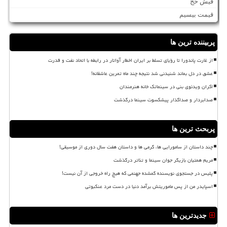
فیش حج
قیمت بیسیم
پربیننده ترین ها
از غارت پاندورا تا رؤیای تسلط بر ایران اخطار آواتار در رابطه با اتحاد نفت و قدرت
عشق در دل بماند شنیدنی شد نتیجه چند ماه تمرین عاشقانه!
اکران ویدئوی بنی در سینماتک خانه هنرمندان
صدابردار و صداگذار پیشکسوت سینما درگذشت
پربحث ترین ها
چند داستان از سامورایی ها، گرمی ها و داستان هفت سال دوری از موسیقی!
مریم همتیان بازیگر جوان سینما و تئاتر درگذشت
پلیس در جستجوی نویسنده گمشده جهنمی که هیچ راه خروجی از آن نیست!
اسپایدر من از پس ماموریتش برآمد دنیا در دست مرد عنکبوتی
جدیدترین ها