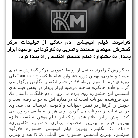
كاراموند: فیلم انیمیشن آدم خانگی از تولیدات مركز
گسترش سینمای مستند و تجربی به كارگردانی مرضیه ابرار
پایدار به جشنواره فیلم لنكستر انگلیس راه پیدا كرد.
به گزارش كاراموند به نقل از روابط عمومی مركز گسترش سینمای
مستند و تجربی، نهمین دوره
جشنواره
فیلم «لنكستر» Lancaster طی
روزهای دوم تا سوم تیرماه ۹۷ در شهر لنكستر انگلیس برگزار می
گردد و «آدم خانگی» ساخته مرضیه ابرار پایدار در بخش فیلم های
انیمیشن این
جشنواره
روی پرده می رود. «آدم خانگی» داستان یك
مرد فروشنده حیوانات است كه در مغازه اش به خواب رفته است و
خویش را گرفتار در قفس حیوانات و كابوسی ترسناك می بیند. وی
در پی نجات از حیوانات می گریزد، ولی هربار به مانعی برخورد می
كند... پیش از این اعلام شده بود كه این فیلم موفق به كسب جایزه
بهترین فیلم و بهترین شخصیت پردازی
جشنواره
«كانتربری»
Canterbury انگلیس، بهترین فیلم انیمیشن
جشنواره
«لارگو»
سوئیس، بهترین انیمیشن
جشنواره
بین المللی NEZ هند و بهترین