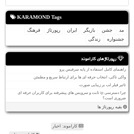
KARAMOND Tags
مد
جشن
بازیگر
ایران
رپورتاژ
فرهنگ
جشنواره
زندگی
رپورتاژهای کاراموند
راهنمای کامل استفاده از پایه سرفیس پرو
واکی تاکی، انتخاب حرفه ای ها برای ارتباط سریع و مطمئن
تاثیر فیلر لب بر زیبایی صورت
چرا دسترسی ip ثابت و سرویس های پیشرفته برای کاربران حرفه ای
ضروری است؟
بقیه رپورتاژ ها
کاراموند: اخبار