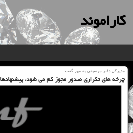
كاراموند
مدیركل دفتر موسیقی به مهر گفت:
چرخه های تكراری صدور مجوز كم می شود، پیشنهادها 