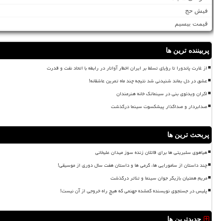
فیش حج
قیمت بیسیم
پربیننده ترین ها
از غارت پاندورا تا رؤیای تسلط بر ایران اخطار آواتار در رابطه با اتحاد نفت و قدرت
عشق در دل بماند شنیدنی شد نتیجه چند ماه تمرین عاشقانه!
اکران ویدئوی بنی در سینماتک خانه هنرمندان
صدابردار و صداگذار پیشکسوت سینما درگذشت
پربحث ترین ها
هیاهوی سلبریتی ها برای قاتلان زنده سوز میدان علیخانی
چند داستان از سامورایی ها، گرمی ها و داستان هفت سال دوری از موسیقی!
مریم همتیان بازیگر جوان سینما و تئاتر درگذشت
پلیس در جستجوی نویسنده گمشده جهنمی که هیچ راه خروجی از آن نیست!
جدیدترین ها