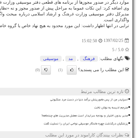
موارد دیگر در صدور مجوزها از برنامه های قطعی دفتر موسیقی وزارت
ف
وی اضافه كرد: این نكات عموما به مراحل پیش از صدور مجوز و نه «نظ
مدیركل دفتر موسیقی وزارت
فرهنگ
و ارشاد اسلامی درباره مبحث واگذ
واگذاری است.
ترابی در انتها اظهار داشت: این مورد محدود به هیچ نهاد خاص یا گروه 
1397/02/25
15:02:50
/ 5
5.0
تگهای مطلب:
فرهنگ
,
مد
,
موسیقی
این مطلب را می پسندید؟
(0)
(1)
تازه ترین مطالب مرتبط
اسپایدر من از پس ماموریتش برآمد دنیا در دست مرد عنکبوتی
مترجم ادیسه به نولان تاخت
مدیر بدون اختیار و بودجه سرایدار است معضل مدیریت های چندماهه!
پزشکیان درگذشت چهره ماندگار موسیقی نواحی ایران را تسلیت گفت
نظرات بینندگان کاراموند در مورد این مطلب