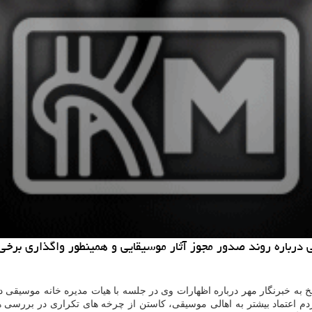
رباره روند صدور مجوز آثار موسیقایی و همینطور واگذاری برخی ا
 به خبرنگار مهر درباره اظهارات وی در جلسه با هیات مدیره خانه موسیقی د
دم اعتماد بیشتر به اهالی موسیقی، كاستن از چرخه های تكراری در بررسی 