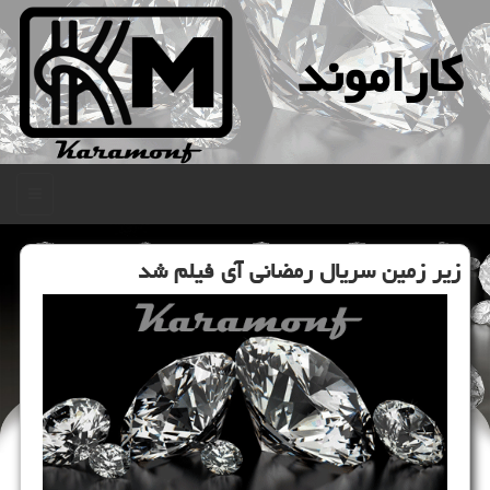
كاراموند
منو
زیر زمین سریال رمضانی آی فیلم شد