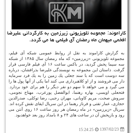
كاراموند: مجموعه تلویزیونی زیرزمین به كارگردانی علیرضا
افخمی میهمان ماه رمضان آی فیلمی ها می گردد.
به گزارش كاراموند به نقل از روابط عمومی شبكه آی فیلم،
مجموعه تلویزیونی «زیرزمین» كه ماه رمضان سال ۱۳۸۵ از شبكه
سه سیما پخش گردید، در باكس ساعت ۱۶ آی فیلم فارسی قرار
گرفت. داستان این مجموعه به نویسندگی علیرضا بذرافشان، درباره
سه دوست است كه با سند جعلی یك زمین را به یك فرد سرمایه
دار می فروشند و از او كلاهبرداری می كنند اما یكی از آنها پول ها را
می گیرد و می خواهد تا سهم دو نفر دیگر را هم برای خود بردارد.
فتحعلی اویسی، بهاره رهنما، ابوالفضل پورعرب، مهتاج نجومی،
سروش صحت، مریم كاویانی، مهران رجبی، رضا توكلی، صدرالدین
حجازی، عمار تفتی و فرناز رهنما در این سریال ایفای نقش كرده اند.
سریال «زیرزمین» در ماه رمضان هر روز ساعت ۱۶ روی آنتن می
رود و بازپخش آن در ساعت های ۲۴ و ۸ بامداد روز بعد خواهدبود.
1397/02/23
15:24:25