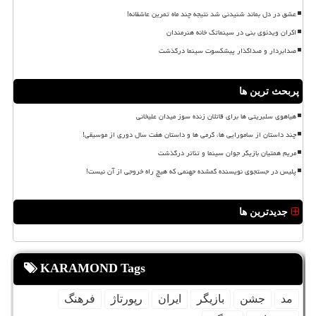
عشق در دل بماند شنیدنی شد نتیجه چند ماه تمرین عاشقانه!
اکران ویدئوی بنی در سینماتک خانه هنرمندان
صدابردار و صداگذار پیشکسوت سینما درگذشت
پربحث ترین ها
هیاهوی سلبریتی ها برای قاتلان زنده سوز میدان علیخانی
چند داستان از سامورایی ها، گرمی ها و داستان هفت سال دوری از موسیقی!
مریم همتیان بازیگر جوان سینما و تئاتر درگذشت
پلیس در جستجوی نویسنده گمشده جهنمی که هیچ راه خروجی از آن نیست!
جدیدترین ها
KARAMOND Tags
مد
جشن
بازیگر
ایران
رپورتاژ
فرهنگ