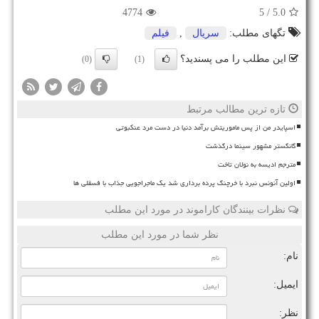
4774
/ 5
5.0
تگهای مطلب:
سریال
,
فیلم
این مطلب را می پسندید؟
(0)
(1)
تازه ترین مطالب مرتبط
اسپایدر من از پس ماموریتش برآمد دنیا در دست مرد عنکبوتی
گانگستر مشهور سینما درگذشت
مترجم ادیسه به نولان تاخت
اولین آنونس نبرد با خرچنگ پرده برداری شد یک ماجراجویی جذاب با فسقلی ها
نظرات بینندگان کاراموند در مورد این مطلب
نظر شما در مورد این مطلب
نام:
ایمیل:
نظر: