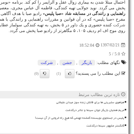
پخش می گردد. نوید جولایی تهیه كنندگی، فاطمه آل عباس مجری، معصومه پاكروان نویسنده و حمید الهیاری، گلچهره 
راهنمایی و رانندگی در مسابقه شاد «صبا پلیس»
رادیو صبا با هدف آگاهی 
مفرح «صبا پلیس» كه در آن قوانین و مقررات راهنمایی و رانندگی با ه
شركت
روی موج اف ام ردیف ۱۰۵، ۵ مگاهرتز از رادیو صبا پخش می گردد.
1397/02/21
18:52:04
/ 5
5.0
تگهای مطلب:
بازیگر
,
جشن
,
شركت
این مطلب را می پسندید؟
(0)
(1)
تازه ترین مطالب مرتبط
هیاهوی سلبریتی ها برای قاتلان زنده سوز میدان علیخانی
مریم همتیان بازیگر جوان سینما و تئاتر درگذشت
پلیس در جستجوی نویسنده گمشده جهنمی که هیچ راه خروجی از آن نیست!
گانگستر مشهور سینما درگذشت