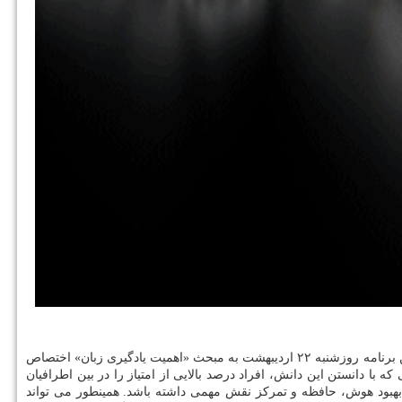
به گزارش كاراموند به نقل از روابط عمومی رادیو صبا، برنامه «بومرنگ» با رویكرد شادی آفرینی به موضوعات مختلف با نگاهی طنزآمیز می پردازد. این برنامه روزشنبه ۲۲ اردیبهشت به مبحث «اهمیت یادگیری زبان» اختصاص
با دانستن این دانش، افراد درصد بالایی از امتیاز را در بین اطرافیان
در بهبود هوش، حافظه و تمركز نقش مهمی داشته باشد. همینطور می تواند