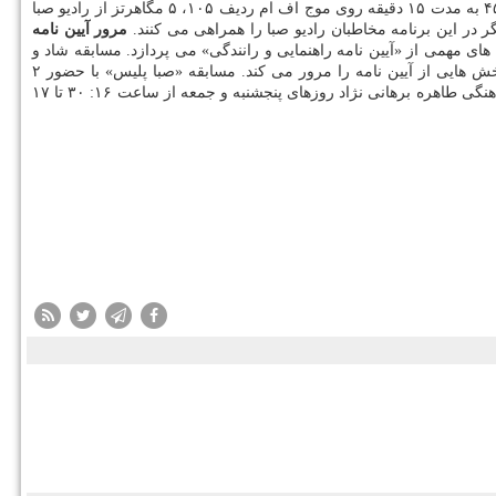
احتمال مبتلا شدن به بیماری زوال عقل و آلزایمر را كم كند. برنامه «بومرنگ» كاری از گروه مسابقات و تفریحات رادیو صباست كه هر روز ساعت ۱۶: ۴۵ به مدت ۱۵ دقیقه روی موج اف ام ردیف ۱۰۵، ۵ مگاهرتز از رادیو صبا
مرور آیین نامه
ی مهمی از «آیین نامه راهنمایی و رانندگی» می پردازد. مسابقه شاد و
كننده حضوری و یك داور در ۵ بخش، به تهیه كنندگی سولماز عطایی، نویسندگی فاطمه گلچین، گویندگی مهدی پَر و با بازیگری آسیه گرجی و هماهنگی طاهره برهانی نژاد روزهای پنجشنبه و جمعه از ساعت ۱۶: ۳۰ تا ۱۷