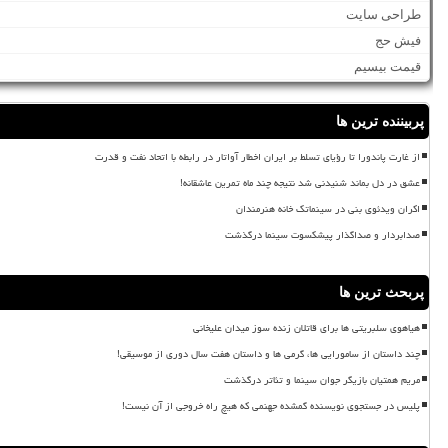
طراحی سایت
فیش حج
قیمت بیسیم
پربیننده ترین ها
از غارت پاندورا تا رؤیای تسلط بر ایران اخطار آواتار در رابطه با اتحاد نفت و قدرت
عشق در دل بماند شنیدنی شد نتیجه چند ماه تمرین عاشقانه!
اکران ویدئوی بنی در سینماتک خانه هنرمندان
صدابردار و صداگذار پیشکسوت سینما درگذشت
پربحث ترین ها
هیاهوی سلبریتی ها برای قاتلان زنده سوز میدان علیخانی
چند داستان از سامورایی ها، گرمی ها و داستان هفت سال دوری از موسیقی!
مریم همتیان بازیگر جوان سینما و تئاتر درگذشت
پلیس در جستجوی نویسنده گمشده جهنمی که هیچ راه خروجی از آن نیست!