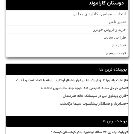
دوستان کاراموند
انتخابات مجلس ، کاندیدای مجلس
تعمیر تلفن
خرید و فروش خودرو
طراحی سایت
فیش حج
قیمت بیسیم
پربیننده ترین ها
از غارت پاندورا تا رؤیای تسلط بر ایران اخطار آواتار در رابطه با اتحاد نفت و قدرت
عشق در دل بماند شنیدنی شد نتیجه چند ماه تمرین عاشقانه!
اکران ویدئوی بنی در سینماتک خانه هنرمندان
صدابردار و صداگذار پیشکسوت سینما درگذشت
پربحث ترین ها
روایت یک زن ۷۶ ساله کوهنورد مادر کوهستان کیست؟