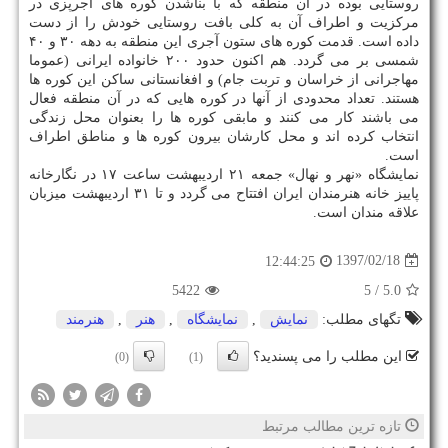
روستایی بوده در آن منطقه كه با بناشدن كوره های آجرپزی در
مركزیت و اطراف آن به كلی بافت روستایی خودش را از دست
داده است. قدمت كوره های ستون آجری این منطقه به دهه ۳۰ و ۴۰
شمسی بر می گردد. هم اكنون حدود ۲۰۰ خانواده ایرانی (عموما
مهاجرانی از خراسان و تربت جام) و افغانستانی ساكن این كوره ها
هستند. تعداد محدودی از آنها در كوره هایی كه در آن منطقه فعال
می باشند كار می كنند و مابقی كوره ها را بعنوان محل زندگی
انتخاب كرده اند و محل كارشان بیرون كوره ها و مناطق اطراف
است.
نمایشگاه «نهر و نهال» جمعه ۲۱ اردیبهشت ساعت ۱۷ در نگارخانه
پاییز خانه هنرمندان ایران افتتاح می گردد و تا ۳۱ اردیبهشت میزبان
علاقه مندان است.
1397/02/18
12:44:25
5422
/ 5
5.0
تگهای مطلب:
نمایش
,
نمایشگاه
,
هنر
,
هنرمند
این مطلب را می پسندید؟
(0)
(1)
تازه ترین مطالب مرتبط