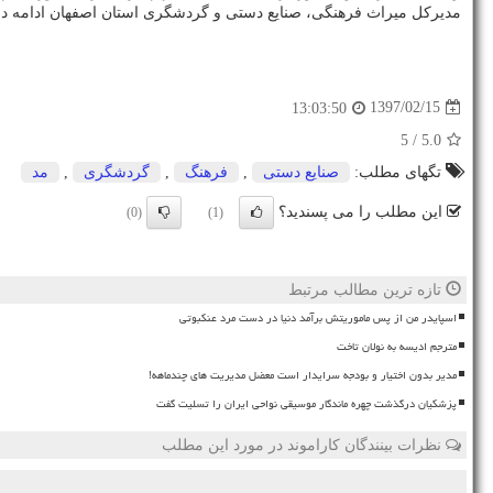
مدیركل میراث فرهنگی، صنایع دستی و گردشگری استان اصفهان ادامه داد: برای معرفی تبریز 2018 این رویداد به صورت كشوری برگ
1397/02/15
13:03:50
/ 5
5.0
تگهای مطلب:
صنایع دستی
,
فرهنگ
,
گردشگری
,
مد
این مطلب را می پسندید؟
(0)
(1)
تازه ترین مطالب مرتبط
اسپایدر من از پس ماموریتش برآمد دنیا در دست مرد عنکبوتی
مترجم ادیسه به نولان تاخت
مدیر بدون اختیار و بودجه سرایدار است معضل مدیریت های چندماهه!
پزشکیان درگذشت چهره ماندگار موسیقی نواحی ایران را تسلیت گفت
نظرات بینندگان کاراموند در مورد این مطلب