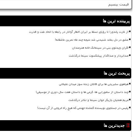
قیمت بیسیم
پربیننده ترین ها
از غارت پاندورا تا رؤیای تسلط بر ایران اخطار آواتار در رابطه با اتحاد نفت و قدرت
عشق در دل بماند شنیدنی شد نتیجه چند ماه تمرین عاشقانه!
اکران ویدئوی بنی در سینماتک خانه هنرمندان
صدابردار و صداگذار پیشکسوت سینما درگذشت
پربحث ترین ها
هیاهوی سلبریتی ها برای قاتلان زنده سوز میدان علیخانی
چند داستان از سامورایی ها، گرمی ها و داستان هفت سال دوری از موسیقی!
مریم همتیان بازیگر جوان سینما و تئاتر درگذشت
پلیس در جستجوی نویسنده گمشده جهنمی که هیچ راه خروجی از آن نیست!
جدیدترین ها