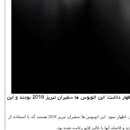
كاراموند: مدیركل میراث فرهنگی، صنایع دستی و گردشگری استان اصفهان در مورد حضور اتوبوس ها در میدان نقش جهان اظهار داشت: این اتوبوس ها سفیران تبریز 2018 بودند و این
فریدون الهیاری در گفت و گو با خبرنگار ایسنا، در مورد چرایی حضور تعدادی اتوبوس در میدان نقش جهان و عرضه محصولاتی از شهرستان های دیگر، اظهار نمود: این اتوبوس ها سفیران تبریز 2018 هستند كه با استفاده از
 فاصله آنها با عالی قاپو رعایت شده بود.