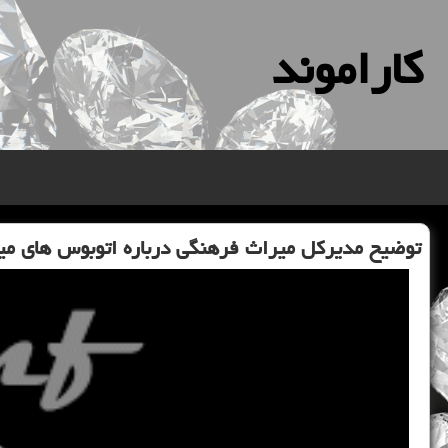
كاراموند
توضیح مدیركل میراث فرهنگی درباره اتوبوس های م