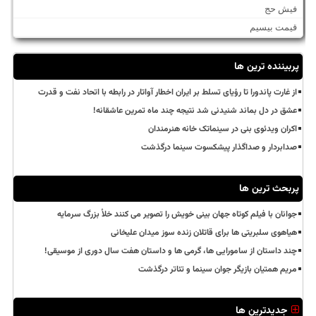
فیش حج
قیمت بیسیم
پربیننده ترین ها
از غارت پاندورا تا رؤیای تسلط بر ایران اخطار آواتار در رابطه با اتحاد نفت و قدرت
عشق در دل بماند شنیدنی شد نتیجه چند ماه تمرین عاشقانه!
اکران ویدئوی بنی در سینماتک خانه هنرمندان
صدابردار و صداگذار پیشکسوت سینما درگذشت
پربحث ترین ها
جوانان با فیلم کوتاه جهان بینی خویش را تصویر می کنند خلأ بزرگ سرمایه
هیاهوی سلبریتی ها برای قاتلان زنده سوز میدان علیخانی
چند داستان از سامورایی ها، گرمی ها و داستان هفت سال دوری از موسیقی!
مریم همتیان بازیگر جوان سینما و تئاتر درگذشت
جدیدترین ها