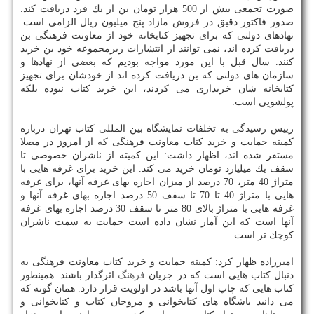
صورت تجمعی بیش از 500 هزار تومان بن از یك فرد دریافت كند.
صدور فاكتور دقیق در فروش مازاد پنج میلیون ریال الزامی است.
نهادهای دولتی كه برای تجهیز كتابخانه خود از معاونت فرهنگی بن
دریافت كرده اند، نمی توانند از انتشارات زیرمجموعه خود بن خرید
كنند. سال قبل با این مورد مواجه بودیم كه بعضی از نهادها و
سازمان های دولتی كه بن دریافت كرده اند از خودشان برای تجهیز
كتابخانه شان خریداری می كردند، این خرید كتاب نبوده بلكه
پولشویی است.
رییس رسیدگی به تخلفات نمایشگاه بین المللی كتاب تهران درباره
كمیته حمایت و خرید كتاب معاونت فرهنگی كه از امروز در مصلا
مستقر شده اند، اظهار داشت: این كمیته از ناشران خصوصی تا
سقف یك میلیارد تومان خرید می كند. این خرید برای غرفه هایی با
متراژ 40 متر، 70 درصد از میزان اجاره بهای غرفه آنها، برای غرفه
هایی با متراژ 40 تا 70 تا سقف 50 درصد اجاره بهای غرفه آنها و
غرفه هایی با متراژ بالای 80 متر تا سقف 30 درصد اجاره بهای غرفه
آنها است كه این آمار نشان داده است حمایت به سمت ناشران
كوچك تر است.
امیرزاده ظهار كرد: كمیته حمایت و خرید كتاب معاونت فرهنگی به
دنبال كتاب هایی است كه در جریان
فرهنگ
اثرگذار باشند. همینطور
كتاب هایی كه چاپ اول آنها باشد در اولویت قرار دارد. همان گونه كه
می دانید باشگاه های كتابخوانی و مروجان كتاب و كتابخوانی و