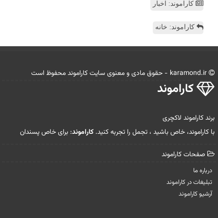
کاراموند: اخبار
کاراموند: خانه
karamond.ir - حقوق مادی و معنوی سایت كاراموند محفوظ است
كاراموند
برند کاراموند لاکچری
با کاراموند، خاص باشید ، تجمل را تجربه کنید.
کاراموند
: برای خاص پسندان
صفحات كاراموند
درباره ما
تبلیغات در كاراموند
آرشیو كاراموند