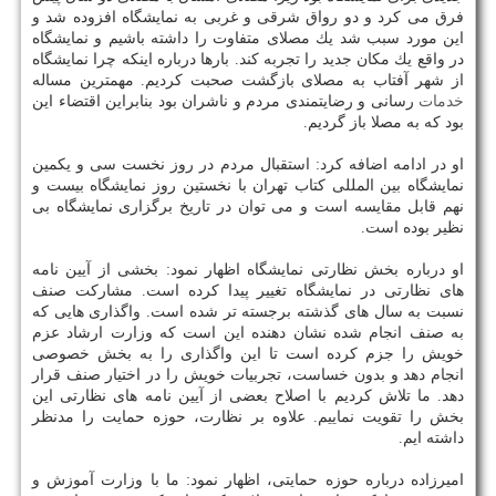
فرق می كرد و دو رواق شرقی و غربی به نمایشگاه افزوده شد و
این مورد سبب شد یك مصلای متفاوت را داشته باشیم و نمایشگاه
در واقع یك مكان جدید را تجربه كند. بارها درباره اینكه چرا نمایشگاه
از شهر آفتاب به مصلای بازگشت صحبت كردیم. مهمترین مساله
خدمات
رسانی و رضایتمندی مردم و ناشران بود بنابراین اقتضاء این
بود كه به مصلا باز گردیم.
او در ادامه اضافه كرد: استقبال مردم در روز نخست سی و یكمین
نمایشگاه بین المللی كتاب تهران با نخستین روز نمایشگاه بیست و
نهم قابل مقایسه است و می توان در تاریخ برگزاری نمایشگاه بی
نظیر بوده است.
او درباره بخش نظارتی نمایشگاه اظهار نمود: بخشی از آیین نامه
های نظارتی در نمایشگاه تغییر پیدا كرده است. مشاركت صنف
نسبت به سال های گذشته برجسته تر شده است. واگذاری هایی كه
به صنف انجام شده نشان دهنده این است كه وزارت ارشاد عزم
خویش را جزم كرده است تا این واگذاری را به بخش خصوصی
انجام دهد و بدون خساست، تجربیات خویش را در اختیار صنف قرار
دهد. ما تلاش كردیم با اصلاح بعضی از آیین نامه های نظارتی این
بخش را تقویت نماییم. علاوه بر نظارت، حوزه حمایت را مدنظر
داشته ایم.
امیرزاده درباره حوزه حمایتی، اظهار نمود: ما با وزارت آموزش و