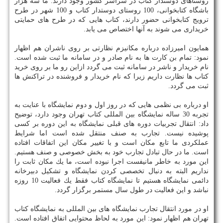
روستاهای دوستدار كتاب در سراسر كشور وجود دارند. ما سه هزار
باشگاه كتابخوانی، 100 روستای دوستدار كتاب و 100 شهر در طرح
ترویج كتابخوانی حضور دارند، كتاب هایی كه در طرح های حمایتی
خریداری می شوند به آنها اختصاص می یابد.
همایون امیرزاده درباره مكانیزم نظارتی بر روی ناشران هم اظهار
نمود: تمام بن كارت ها به نام صادر و در سامانه ما ثبت شده است.
نام خریدار و ناشر در سامانه ثبت می گردد ازاین رو ما بر روی خرید
كتاب ها نظارت داریم زیرا كه نام خریدار و فروشنده در تراكنش ها
ثبت می گردد.
او درباره بی نظمی هایی كه در روز اول و دوم نمایشگاه با عنایت به
تجربه 30 ساله نمایشگاه بین المللی كتاب تهران وجود دارد، توضیح
داد: انتقال تجربیات دوره های قبلی نمایشگاه به این دوره بر كسی
پوشیده نیست. تجارب به صنف منتقل شده است اما شرایط
عملكردی ما تابع مكان است و با تغییر مكان این اتفاقات افتاده
است. ما در حال تبادل تجارب خود به بخش خصوصی و صنف هستیم.
این مورد به خاطر مانیفست اجرا نبوده است، ما یك مكان ثابت را
نداریم البته به دنبال تخصصی كردن نمایشگاه و تشكیل دبیرخانه
دائمی نمایشگاه هستیم تا نمایشگاه كتاب فقط یك فعالیت 10 روزه
نباشد و این فعالیت در طول سال مستمر برگزار گردد.
او در مورد انتقال تجارب نمایشگاه های بین المللی به نمایشگاه كتاب
تهران هم اظهار نمود: این مورد به لحاظ محتوایی اتفاق افتاده است.