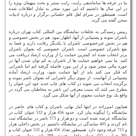
ما در غرفه ها ساماندهی رایت، رایت سنتر و بحث میهمان ویژه را
در این سال ها داشتیم كه این مورد منجر به تبادل اطلاعات شده
است. همینطور در سرای اهل قلم جلساتی برگزار و درباره ادبیات
سخن گفته می گردد.
رییس رسیدگی به تخلفات نمایشگاه بین المللی كتاب تهران درباره
ناشران نمونه و پشتیبانی از آنها، اظهار نمود: هم در بخش خصوصی و
هم در بخش غیرخصوصی ناشران با یكدیگر رقابت دارند و فضا به
نفع ناشران خصوصی است. ناشران خصوصی كه بعنوان ناشران
برتر انتخاب شده اند كمترین حمایت را از وزارت ارشاد دریافت می
كنند. ما نمی خواهیم حمایت ها از ناشران به كم توان شدن آنها در
حوزه مالی منجر شود و از این مورد فاصله گرفته ایم اما ناشرانی
كه فكر می كنند باید از آنها حمایت شود، وزارت ارشاد آماده
پشتیبانی از آنهاست. از سوی دیگر ناشرانی كه بعنوان ناشر نمونه و
برگزیده انتخاب می شوند در كتاب های چاپ جدید خود این عنوان را
مطرح می كنند كه سبب معرفی این ناشر به مخاطبان می گردد در
واقع یك نوع حمایت معنوی از آنها شكل می گیرد.
همایون امیرزاده در انتها آمار نهایی ناشران و كتاب های حاضر در
نمایشگاه را اینگونه بیان كرد: حدود 456 هزار و 532 عنوان كتاب در
نمایشگاه عرضه شده است و دو هزار و 573 ناشر در نمایشگاه ثبت
نام كردند و 405 نمایندگی در نمایشگاه داشتیم. در بخش داخلی هزار
و 715 غرفه وجود دارد. همینطور تعداد 456 هزار و 532 عنوان كتاب و
301 هزار و 432 عنوان داخلی هستند. 209 ناشر دولتی هم در