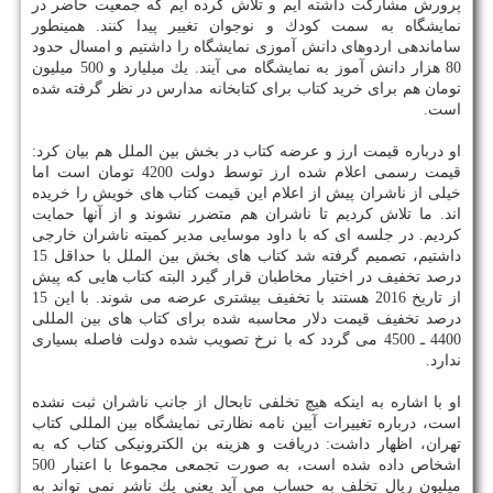
پرورش مشاركت داشته ایم و تلاش كرده ایم كه جمعیت حاضر در
نمایشگاه به سمت كودك و نوجوان تغییر پیدا كنند. همینطور
ساماندهی اردوهای دانش آموزی نمایشگاه را داشتیم و امسال حدود
80 هزار دانش آموز به نمایشگاه می آیند. یك میلیارد و 500 میلیون
تومان هم برای خرید كتاب برای كتابخانه مدارس در نظر گرفته شده
است.
او درباره قیمت ارز و عرضه كتاب در بخش بین الملل هم بیان كرد:
قیمت رسمی اعلام شده ارز توسط دولت 4200 تومان است اما
خیلی از ناشران پیش از اعلام این قیمت كتاب های خویش را خریده
اند. ما تلاش كردیم تا ناشران هم متضرر نشوند و از آنها حمایت
كردیم. در جلسه ای كه با داود موسایی مدیر كمیته ناشران خارجی
داشتیم، تصمیم گرفته شد كتاب های بخش بین الملل با حداقل 15
درصد تخفیف در اختیار مخاطبان قرار گیرد البته كتاب هایی كه پیش
از تاریخ 2016 هستند با تخفیف بیشتری عرضه می شوند. با این 15
درصد تخفیف قیمت دلار محاسبه شده برای كتاب های بین المللی
4400 ـ 4500 می گردد كه با نرخ تصویب شده دولت فاصله بسیاری
ندارد.
او با اشاره به اینكه هیچ تخلفی تابحال از جانب ناشران ثبت نشده
است، درباره تغییرات آیین نامه نظارتی نمایشگاه بین المللی كتاب
تهران، اظهار داشت: دریافت و هزینه بن الكترونیكی كتاب كه به
اشخاص داده شده است، به صورت تجمعی مجموعا با اعتبار 500
میلیون ریال تخلف به حساب می آید یعنی یك ناشر نمی تواند به