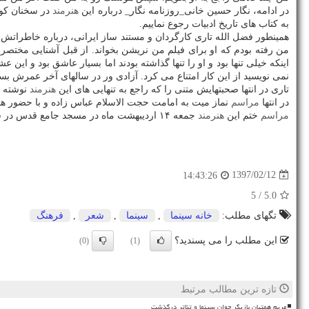
در ادامه، نگار حسین خانی_روزنامه نگار_ درباره این
هنرمند
در سخنان كوتا
به كتاب های تاریخ ادبیات رجوع نماییم.
من رفته بودم كه او برای فیلم من نریشن بخواند. از قبل آشنایی مختصری ب
اینكه خیلی تنها بود و او را تنها گذاشته بودند اما بسیار عاشق بود و این
نمی نویسید از این كار امتناع می كرد. آزادی ور در سالهای آخر عمرش ب
تاری در انتها صحبتهایش متنی را كه راجع به تنهایی های این
هنرمند
نوشته بو
در انتها
مراسم
نماز میت به امامت حجت الاسلام عباس زاده و با حضور هنر
مراسم
ختم این
هنرمند
جمعه ۱۴ اردیبهشت ماه در مسجد جامع قدس در شهرك غرب از ساعت ۱۶ الی ۱۷: ۳۰ برگزار می گردد.
1397/02/12
14:43:26
/ 5
5.0
تگهای مطلب:
خانه سینما
,
سینما
,
شعر
,
فرهنگ
این مطلب را می پسندید؟
(0)
(1)
تازه ترین مطالب مرتبط
مریم همتیان بازیگر جوان سینما و تئاتر درگذشت