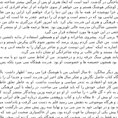
اشناختگی در گذشت. امید است كه ابعاد هنری او پس از مرگش بیشتر شناخته شو
ر كوچكتر هوشنگ هستم و می خواهم از سوی خانواده ام از تمام افرادی كه در
عزا نپوشیده ام. همه ما یك روز این دنیا را ترك خواهیم كرد ازاین رو من تق
مین لباسی بود كه در دستم است و خودم آن را دوختم. چقدر به جا است كه این پی
 فرهنگی و هنری این
هنرمند
ستین شاگردان مدرسه عالی تلویزیون بود. بعدها ترجمه هایی از او منتشر گرد
رجعی در این حوزه ها مورد استفاده قرار می گیرد.
م داشت. من خیال نمی كردم روزی برسد كه مجبور شوم بالای پیكرش بایستم و در
اشاره به اینكه "سفر این دوست عزیز و شاعر بزرگوار را به جامعه ادبی و 
 مستند و تئاتر غالب بر وجه شاعرانگی او نشان داده می گردد.
نند هوش سنگ جرقه زدند و درخشیدند. من از لحاظ سنی حدود دو یا سه سال ب
ه بود همچون خصیصه ها و خصوصیت او بود.
هنرمند
هیچگاه نمی میرد بلكه پس 
سپس پدرام اكبری از پژوهشگران سینمای مستند با اشاره به اینكه "چند روز دیگر سالگرد ۵۰ سال آشنا
آگاه كتاب حاصل نگارش و تفكر سال های اخیر این
هنرمند
است و جدیدا آن را نگ
 هرچند او اعتقادی به
شعر
سیاسی و سیاست نداشت. او به خاطر تعلق خاطر 
ین كار عملی خودش را كه باید فیلمی می ساخت، در رابطه با آیین فرهنگی ای
 به نام « گل قالی » را ساخت. از او دو ترجمه وزین وماندگار منتشر گردید كه
ین های ایرانی نوشته است.
 و هرگاه موضوعی به ذهنش می رسید قلم به دست می گرفت و یادداشت می كرد.
ده بود و در تنهایی خود به سر می برد و نهایتا سه روز پیش سفر بی بازگشت خو
 پیش یكی از دوستان ما فوت كرده بود، پس از خاكسپاری صحبت این شد كه كس
دم فقط پدرام برای من صحبت كند و من هیچگاه باور نمی كردم این سخن ظاهر