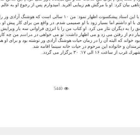
هی بیان كرد: او با مرگش هم زیبایی آفرید. امیدوارم پس از رجوع او به عالم ب
همینطور فضل الله تاری كارگردان و مستند ساز ایرانی، درباره خاطراتش 
ا او داشتم اما بسیار زود با او صمیمی شدم. در واقع من برای كار پیش او رف
 عشق را به دیگران نثار می كرد. او كتاب من را با انرژی فراوانی سه بار ویرای
سیار دم از رفتن می زد و می اظهار داشت: تو می خواهی در
مراسم
من چه كار
د خواند كه البته آن را در زمان حیات هوشنگ آزادی ور نوشته بود و برای او هم
مندان و خانواده این مرحوم در حیات خانه سینما اقامه شد.
5440