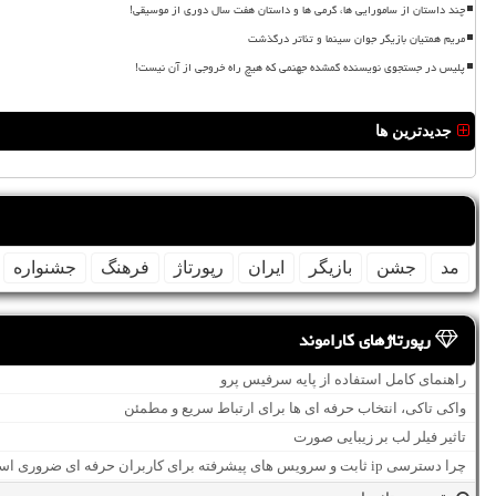
چند داستان از سامورایی ها، گرمی ها و داستان هفت سال دوری از موسیقی!
مریم همتیان بازیگر جوان سینما و تئاتر درگذشت
پلیس در جستجوی نویسنده گمشده جهنمی که هیچ راه خروجی از آن نیست!
جدیدترین ها
مد
جشن
بازیگر
ایران
رپورتاژ
فرهنگ
جشنواره
رپورتاژهای کاراموند
راهنمای کامل استفاده از پایه سرفیس پرو
واکی تاکی، انتخاب حرفه ای ها برای ارتباط سریع و مطمئن
تاثیر فیلر لب بر زیبایی صورت
چرا دسترسی ip ثابت و سرویس های پیشرفته برای کاربران حرفه ای ضروری است؟