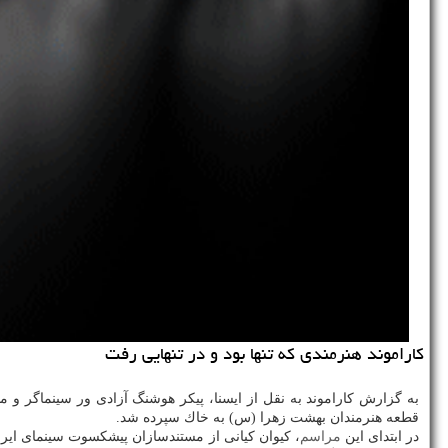
كاراموند هنرمندی كه تنها بود و در تنهایی رفت
قطعه هنرمندان بهشت زهرا (س) به خاك سپرده شد.
در ابتدای این
مراسم
، كیوان كیانی از مستندسازان پیشكسوت سینمای ایر