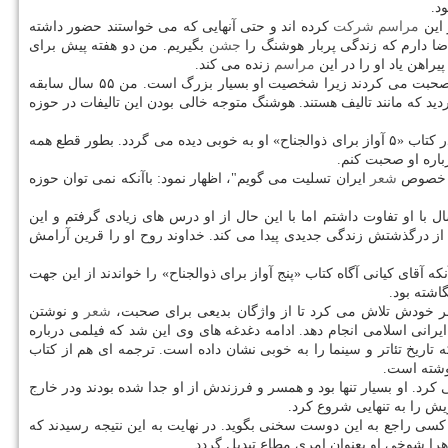
د.
 این
مراسم
شركت
كرده اند و حتی آنهایی كه می خواستند حضور داشته
اضا دارم كه زندگی پربار هوشنگ را
جشن
بگیریم. من دو هفته پیش برای
راهن یاد او را در این
مراسم
زنده می كند.
بیان كرد: باید امروز افراد بزرگتری به جای من صحبت می كردند زیرا شخصیت او بسیار بزرگ است. من ۵۵ سال سابقه
ید كه مانند تالیف هستند. هوشنگ متوجه خالی بودن این تالیفات در حوزه
و شاعری به سال های ۴۴ و ۴۵ برمی گردد. پیشروی شاعرانه و قوی او و همینطور استفاده از بدایه دلنشین در كتاب «۵ آواز برای ذوالجناح» او به خوبی دیده می گردد. بطور قطع همه
باره او صحبت كنم.
به خصوص
شعر
ایران تسلیت می گویم"، اظهار نمود: باآنكه نمی توان حوزه
ا او تفاوت داشتم اما با این حال از او درس های زیادی گرفتم و این
از درگذشتش زندگی جدیدی پیدا می كند. خداوند روح او را قرین آرامش
یی من با هوشنگ فرا می رسد" اظهار داشت: باآنكه آقای كیانی آگاه كتاب «پنج آواز برای ذوالجناح» را خواندند از این جهت
اشته بود.
خودش تلاش می كرد تا از واژگان بدیعی برای صحبت،
شعر
و نوشتن
رانی اسلامی انجام دهد. ادامه دغدغه های وی این شد كه فیلمی درباره
 تاریخ تئاتر و سینما را به خوبی نشان داده است. ترجمه ای هم از كتاب
 او بسیار تنها بود و همسر و فرزندش از او جدا شده بودند ودر خارج
یش را به تنهایی شروع كرد.
ی راجع به این دوست سخنی بگوید. در نهایت به این نتیجه رسیدند كه
ا شوخی او بعنوان امری مطاع تبدیل گردد.