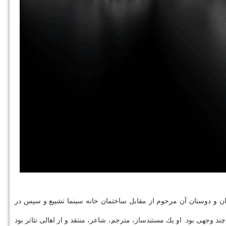
مروز ۱۲ اردیبهشت ماه با حضور خانواده و جمعی از هنرمندان و دوستان آن مرحوم از مقابل ساختمان خانه سینما تشییع و سپس در
د وجهی بود. او یك مستندساز، مترجم، شاعر، منتقد و از اهالی تئاتر بود