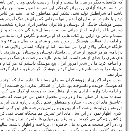
كه متاسفانه دیگر در میان ما نیست و او را از دست دادیم. وی در عین ن
در ادامه، فرهاد آزادی ور، برادر كوچكتر این
هنرمند
اظهار نمود: من براد
باشند اما شرایطش تولید نشد، تشكر كنم. همانطور كه می بینید من لباس 
دیدار با خانواده ام به ایران آمدم و تنها سوغاتی كه برای هوشنگ آوردم ه
سپس هوشنگ چالنگی از دوستان و شاعران معاصر ایران درباره شخصیت
دوستی با او را دارم. او از جوانی به سمت مسائل فرهنگی جذب شد و از نخ
سینما و تئاتر بود ازاین رو كتاب هایی كه او ترجمه و نگارش كرد، مانند م
او ادامه داد: فعالیت هوشنگ در حوزه
شعر
جایگاه فرهنگی والای او را می شناسند، اما او جایگاه انسانی والایی ه
درادامه، هرمز علیپور از شاعران، داستان نویسان و دوستان این
هنرمند
با 
های هنری را جدای از هم دانست اما بخش تالیف و زحمات هوشنگ در سینما،
او اضافه كرد: ما در
شعر
امروز ایران پنج هوشنگ داشتیم كه هر كدام ما
تجربیات را به دوستانم هم منتقل كردم. هوشنگ اگر در غربت قرار گرفت
قرار دهد.
كه هوشنگ جوینده و دلسوخته بود تكرار آن اشكالی ندارد. این قسمت از 
او ادامه داد: واژه « آزادی ور» از منظر معنا به روحیه او كمك می كرد،
استفاده نماید. از همان ابتدا و در زمان تحصیل دلش می خواست كه نخست
«عاشیق های آذربایجان» بسازد و همینطور فیلم دیگری درباره قالی ایرانی
«رومئو و ژولیت» نوشت كه از بهترین و روانترین ترجمه های این كتاب است. او بیش از ۵۰ مقاله دارد و كتاب پژوهشی معتبری درباره آی
اكبری اظهار نمود: در این سال های آخر عمرش هم هیچگاه غفلت نمی كرد
از كشور زندگی می كردند. او به رغم این تنهایی ها، دلمرده تر از پیش ش
وی در آخر صحبت هایش به بیان خاطره ای پرداخت و اظهار داشت: سالها
من چند كلامی راجع به او بگویم. سپس هوشنگ رو به من گفت اگر من مر