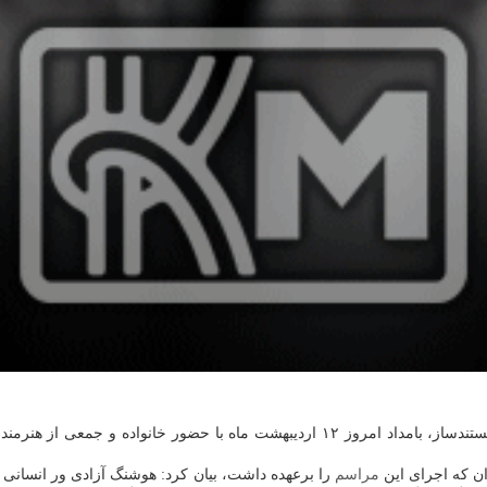
به گزارش كاراموند به نقل از ایسنا، پیكر هوشنگ آزادی ور سینماگر و مستندساز، بامداد ا
ان كه اجرای این
مراسم
را برعهده داشت، بیان كرد: هوشنگ آزادی ور انسانی چن