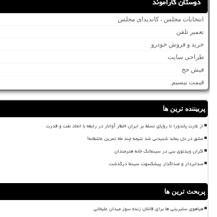
دوستان کاراموند
انتخابات مجلس ، کاندیدای مجلس
تعمیر تلفن
خرید و فروش خودرو
طراحی سایت
فیش حج
قیمت بیسیم
پربیننده ترین ها
از غارت پاندورا تا رؤیای تسلط بر ایران اخطار آواتار در رابطه با اتحاد نفت و قدرت
عشق در دل بماند شنیدنی شد نتیجه چند ماه تمرین عاشقانه!
اکران ویدئوی بنی در سینماتک خانه هنرمندان
صدابردار و صداگذار پیشکسوت سینما درگذشت
پربحث ترین ها
هیاهوی سلبریتی ها برای قاتلان زنده سوز میدان علیخانی