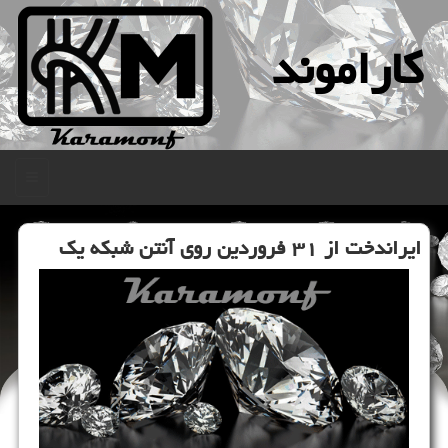
كاراموند
منو
ایراندخت از ۳۱ فروردین روی آنتن شبكه یك