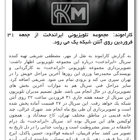
كاراموند: مجموعه تلویزیونی ایراندخت از جمعه ۳۱
فروردین روی آنتن شبكه یك می رود.
به گزارش كاراموند به نقل از مهر، مصطفی شریفی تهیه كننده
سریال «ایراندخت» درباره این مجموعه تلویزیونی اظهار داشت:
تصویربرداری مجموعه تلویزیونی «ایراندخت» به كارگردانی و
نویسندگی محمدرضا ورزی این روزها آخرین مراحل خویش را در
تهران سپری می كند و بزودی تمام می شود. شریفی اضافه كرد:
سایر مراحل فنی سریال هم به موازات آخرین بخش های
تصویربرداری در حال انجام می باشد. طبق تصمیم مدیران تلویزیون
این سریال از جمعه هفته جاری ۳۱ فروردین ساعت ۲۲ روی آنتن
شبكه یك خواهد رفت. این سریال در ۲۷ قسمت آماده پخش شده
است و تصویربرداری آن طی پنج ماه انجام شد. شهرك غزالی، چند
خانه قدیمی در مناطق مختلف تهران،
كاخ
سعدآباد و... همچون
لوكیشن های این سریال بوده اند. سریال «ایراندخت» یك درام
عاشقانه در بستر مشروطیت است و روایت جذابی را در دل تاریخ به
تصویر می كشد. سام قریبیان، اندیشه فولادوند، حسین پاكدل، ایرج
راد، بیتا فرهی، زهیر یاری، فرزانه سهیلی، شایسته ایرانی، آرزو