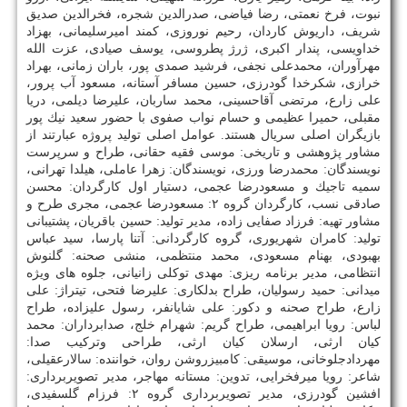
نبوت، فرخ نعمتی، رضا فیاضی، صدرالدین شجره، فخرالدین صدیق
شریف، داریوش كاردان، رحیم نوروزی، كمند امیرسلیمانی، بهزاد
خداویسی، پندار اكبری، ژرژ پطروسی، یوسف صیادی، عزت الله
مهرآوران، محمدعلی نجفی، فرشید صمدی پور، باران زمانی، بهراد
خرازی، شكرخدا گودرزی، حسین مسافر آستانه، مسعود آب پرور،
علی زارع، مرتضی آقاحسینی، محمد ساربان، علیرضا دیلمی، دریا
مقبلی، حمیرا عظیمی و حسام نواب صفوی با حضور سعید نیك پور
بازیگران اصلی سریال هستند. عوامل اصلی تولید پروژه عبارتند از
مشاور پژوهشی و تاریخی: موسی فقیه حقانی، طراح و سرپرست
نویسندگان: محمدرضا ورزی، نویسندگان: زهرا عاملی، هیلدا تهرانی،
سمیه تاجیك و مسعودرضا عجمی، دستیار اول كارگردان: محسن
صادقی نسب، كارگردان گروه ۲: مسعودرضا عجمی، مجری طرح و
مشاور تهیه: فرزاد صفایی زاده، مدیر تولید: حسین باقریان، پشتیبانی
تولید: كامران شهریوری، گروه كارگردانی: آتنا پارسا، سید عباس
بهبودی، بهنام مسعودی، محمد منتظمی، منشی صحنه: گلنوش
انتظامی، مدیر برنامه ریزی: مهدی توكلی زانیانی، جلوه های ویژه
میدانی: حمید رسولیان، طراح بدلكاری: علیرضا فتحی، تیتراژ: علی
زارع، طراح صحنه و دكور: علی شایانفر، رسول علیزاده، طراح
لباس: رویا ابراهیمی، طراح گریم: شهرام خلج، صدابرداران: محمد
كیان ارثی، ارسلان كیان ارثی، طراحی وتركیب صدا:
مهردادجلوخانی، موسیقی: كامبیزروشن روان، خواننده: سالارعقیلی،
شاعر: رویا میرفخرایی، تدوین: مستانه مهاجر، مدیر تصویربرداری:
افشین گودرزی، مدیر تصویربرداری گروه ۲: فرزام گلسفیدی،