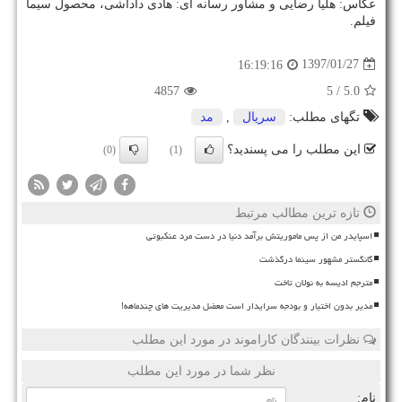
عكاس: هلیا رضایی و مشاور رسانه ای: هادی داداشی، محصول سیما
فیلم.
1397/01/27
16:19:16
4857
/ 5
5.0
تگهای مطلب:
سریال
,
مد
این مطلب را می پسندید؟
(0)
(1)
تازه ترین مطالب مرتبط
اسپایدر من از پس ماموریتش برآمد دنیا در دست مرد عنکبوتی
گانگستر مشهور سینما درگذشت
مترجم ادیسه به نولان تاخت
مدیر بدون اختیار و بودجه سرایدار است معضل مدیریت های چندماهه!
نظرات بینندگان کاراموند در مورد این مطلب
نظر شما در مورد این مطلب
نام: