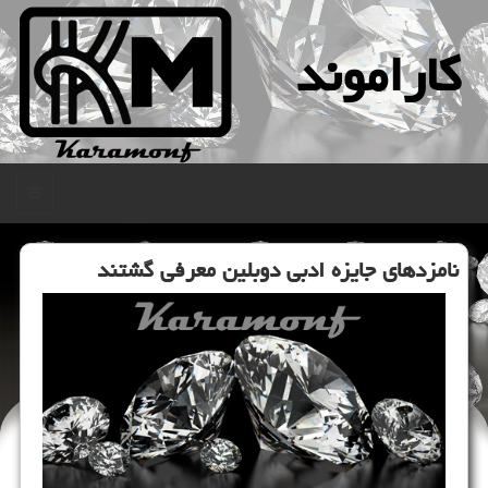
كاراموند
منو
نامزدهای جایزه ادبی دوبلین معرفی گشتند