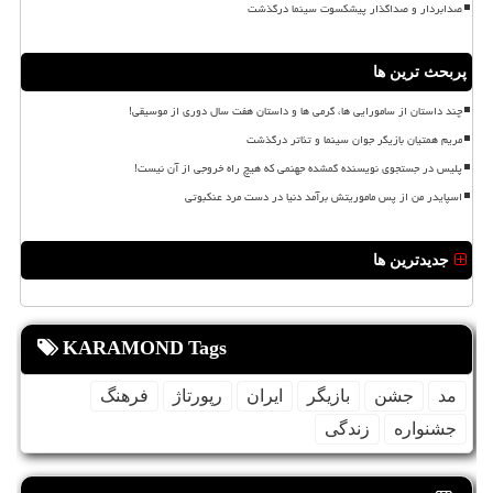
صدابردار و صداگذار پیشکسوت سینما درگذشت
پربحث ترین ها
چند داستان از سامورایی ها، گرمی ها و داستان هفت سال دوری از موسیقی!
مریم همتیان بازیگر جوان سینما و تئاتر درگذشت
پلیس در جستجوی نویسنده گمشده جهنمی که هیچ راه خروجی از آن نیست!
اسپایدر من از پس ماموریتش برآمد دنیا در دست مرد عنکبوتی
جدیدترین ها
KARAMOND Tags
مد
جشن
بازیگر
ایران
رپورتاژ
فرهنگ
جشنواره
زندگی