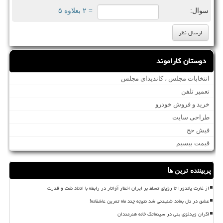
سوال:
= ۲ بعلاوه ۵
دوستان کاراموند
انتخابات مجلس ، کاندیدای مجلس
تعمیر تلفن
خرید و فروش خودرو
طراحی سایت
فیش حج
قیمت بیسیم
پربیننده ترین ها
از غارت پاندورا تا رؤیای تسلط بر ایران اخطار آواتار در رابطه با اتحاد نفت و قدرت
عشق در دل بماند شنیدنی شد نتیجه چند ماه تمرین عاشقانه!
اکران ویدئوی بنی در سینماتک خانه هنرمندان