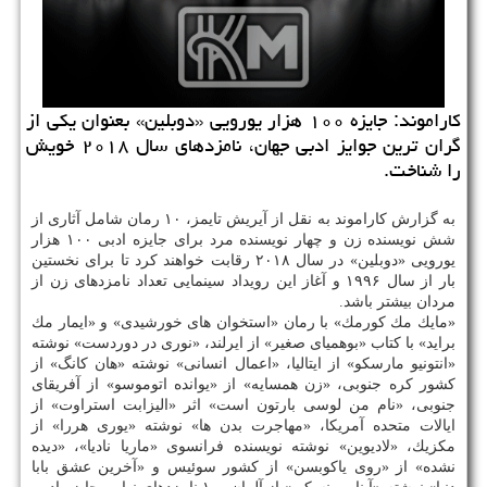
كاراموند: جایزه ۱۰۰ هزار یورویی «دوبلین» بعنوان یكی از
گران ترین جوایز ادبی جهان، نامزدهای سال ۲۰۱۸ خویش
را شناخت.
به گزارش كاراموند به نقل از آیریش تایمز، ۱۰ رمان شامل آثاری از
شش نویسنده زن و چهار نویسنده مرد برای جایزه ادبی ۱۰۰ هزار
یورویی «دوبلین» در سال ۲۰۱۸ رقابت خواهند كرد تا برای نخستین
بار از سال ۱۹۹۶ و آغاز این رویداد سینمایی تعداد نامزدهای زن از
مردان بیشتر باشد.
«مایك مك كورمك» با رمان «استخوان های خورشیدی» و «ایمار مك
براید» با كتاب «بوهمیای صغیر» از ایرلند، «نوری در دوردست» نوشته
«انتونیو مارسكو» از ایتالیا، «اعمال انسانی» نوشته «هان كانگ» از
كشور كره جنوبی، «زن همسایه» از «یوانده اتوموسو» از آفریقای
جنوبی، «نام من لوسی بارتون است» اثر «الیزابت استراوت» از
ایالات متحده آمریكا، «مهاجرت بدن ها» نوشته «یوری هررا» از
مكزیك، «لادیوین» نوشته نویسنده فرانسوی «ماریا نادیا»، «دیده
نشده» از «روی یاكوبسن» از كشور سوئیس و «آخرین عشق بابا