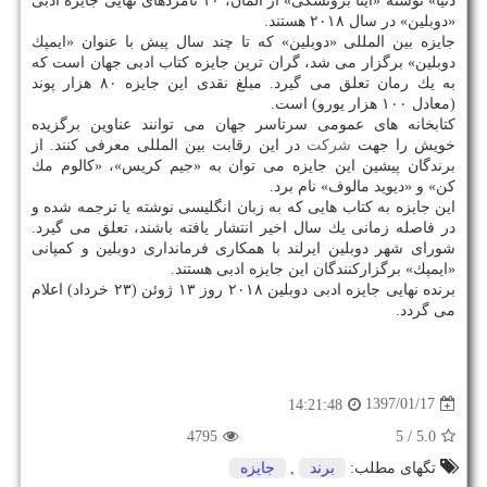
دنیا» نوشته «آینا برونسكی» از آلمان، ۱۰ نامزدهای نهایی جایزه ادبی
«دوبلین» در سال ۲۰۱۸ هستند.
جایزه بین المللی «دوبلین» كه تا چند سال پیش با عنوان «ایمپك
دوبلین» برگزار می شد، گران ترین جایزه كتاب ادبی جهان است كه
به یك رمان تعلق می گیرد. مبلغ نقدی این جایزه ۸۰ هزار پوند
(معادل ۱۰۰ هزار یورو) است.
كتابخانه های عمومی سرتاسر جهان می توانند عناوین برگزیده
خویش را جهت
شركت
در این رقابت بین المللی معرفی كنند. از
برندگان پیشین این جایزه می توان به «جیم كریس»، «كالوم مك
كن» و «دیوید مالوف» نام برد.
این جایزه به كتاب هایی كه به زبان انگلیسی نوشته یا ترجمه شده و
در فاصله زمانی یك سال اخیر انتشار یافته باشند، تعلق می گیرد.
شورای شهر دوبلین ایرلند با همكاری فرمانداری دوبلین و كمپانی
«ایمپك» برگزاركنندگان این جایزه ادبی هستند.
برنده نهایی جایزه ادبی دوبلین ۲۰۱۸ روز ۱۳ ژوئن (۲۳ خرداد) اعلام
می گردد.
1397/01/17
14:21:48
4795
/ 5
5.0
تگهای مطلب:
برند
,
جایزه