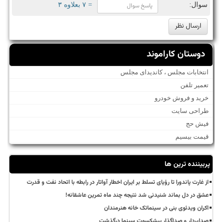
سوال:
= ۷ بعلاوه ۳
دوستان کاراموند
انتخابات مجلس ، کاندیدای مجلس
تعمیر تلفن
خرید و فروش خودرو
طراحی سایت
فیش حج
قیمت بیسیم
پربیننده ترین ها
از غارت پاندورا تا رؤیای تسلط بر ایران اخطار آواتار در رابطه با اتحاد نفت و قدرت
عشق در دل بماند شنیدنی شد نتیجه چند ماه تمرین عاشقانه!
اکران ویدئوی بنی در سینماتک خانه هنرمندان
صدابردار و صداگذار پیشکسوت سینما درگذشت