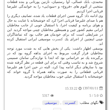
محمدی، بابك غسالی، آوا رستمیان، نازنین پورثانی و بنده قطعات
منتخبی از آلبوم های «فروغ» و «سودایی» را به خوانندگی علیرضا
قربانی اجرا كردیم.
وی ادامه داد: گروه ضمن اجرای قطعات یاد شده، تصانیف دیگری را
هم با صدای علیرضا قربانی اجرا كرد كه خوشبختانه با عنایت به حال
و هوای برنامه و كیفیت اجرا، با استقبال خوبی از جانب مخاطبان
ایرانی مقیم كشور چین و همینطور مخاطبان چینی مواجه گردید. این
در شرایطی است كه برای خودمان هم جالب بود كه تماشاگران
چینی اینچنین از اجرای یك
كنسرت
موسیقی ایرانی استقبال كرده
اند.
یوسفی اظهار داشت: یكی از بخش هایی كه به شدت مورد توجه
مخاطبان قرار گرفت مربوط به اجرای بداهه گروه بود كه در
برگیرنده یك تم خراسانی بود كه ابتدا با نوازندگی سامان صمیمی
شروع شد و به تناسب وقتی كه برای این قطعه در نظر گرفته شده
بود با سازهای دیگر ادامه پیدا كرد، البته در حین اجرا هم علیرضا
قربانی قطعاتی را به صورت بداهه همراه با گروه خواند كه
خوشبختانه با استقبال خیلی خوب مخاطبان مواجه گردید.
1397/01/11
15:33:22
5317
/ 5
5.0
تگهای مطلب:
كنسرت
,
موسیقی