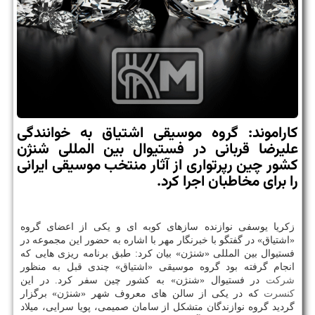
كاراموند: گروه موسیقی اشتیاق به خوانندگی
علیرضا قربانی در فستیوال بین المللی شنژن
كشور چین رپرتواری از آثار منتخب موسیقی ایرانی
را برای مخاطبان اجرا كرد.
زكریا یوسفی نوازنده سازهای كوبه ای و یكی از اعضای گروه
«اشتیاق» در گفتگو با خبرنگار مهر با اشاره به حضور این مجموعه در
فستیوال بین المللی «شنژن» بیان كرد: طبق برنامه ریزی هایی كه
انجام گرفته بود گروه موسیقی «اشتیاق» چندی قبل به منظور
شركت
در فستیوال «شنژن» به كشور چین سفر كرد. در این
كنسرت
كه در یكی از سالن های معروف شهر «شنژن» برگزار
گردید گروه نوازندگان متشكل از سامان صمیمی، پویا سرایی، میلاد