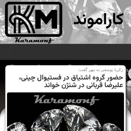
کاراموند
منو
زكریا یوسفی به مهر گفت:
حضور گروه اشتیاق در فستیوال چینی،
علیرضا قربانی در شنژن خواند