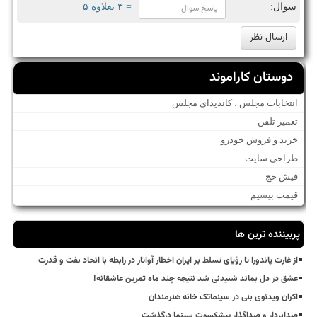
سوال:
= ۳ بعلاوه ۵
دوستان کاراموند
انتخابات مجلس ، کاندیدای مجلس
تعمیر تلفن
خرید و فروش خودرو
طراحی سایت
فیش حج
قیمت بیسیم
پربیننده ترین ها
از غارت پاندورا تا رؤیای تسلط بر ایران اخطار آواتار در رابطه با اتحاد نفت و قدرت
عشق در دل بماند شنیدنی شد نتیجه چند ماه تمرین عاشقانه!
اکران ویدئوی بنی در سینماتک خانه هنرمندان
صدابردار و صداگذار پیشکسوت سینما درگذشت