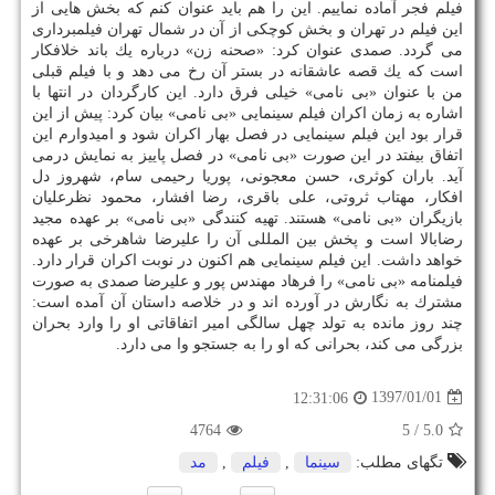
فیلم فجر آماده نماییم. این را هم باید عنوان كنم كه بخش هایی از
این فیلم در تهران و بخش كوچكی از آن در شمال تهران فیلمبرداری
می گردد. صمدی عنوان كرد: «صحنه زن» درباره یك باند خلافكار
است كه یك قصه عاشقانه در بستر آن رخ می دهد و با فیلم قبلی
من با عنوان «بی نامی» خیلی فرق دارد. این كارگردان در انتها با
اشاره به زمان اكران فیلم سینمایی «بی نامی» بیان كرد: پیش از این
قرار بود این فیلم سینمایی در فصل بهار اكران شود و امیدوارم این
اتفاق بیفتد در این صورت «بی نامی» در فصل پاییز به نمایش درمی
آید. باران كوثری، حسن معجونی، پوریا رحیمی سام، شهروز دل
افكار، مهتاب ثروتی، علی باقری، رضا افشار، محمود نظرعلیان
بازیگران «بی نامی» هستند. تهیه كنندگی «بی نامی» بر عهده مجید
رضابالا است و پخش بین المللی آن را علیرضا شاهرخی بر عهده
خواهد داشت. این فیلم سینمایی هم اكنون در نوبت اكران قرار دارد.
فیلمنامه «بی نامی» را فرهاد مهندس پور و علیرضا صمدی به صورت
مشترك به نگارش در آورده اند و در خلاصه داستان آن آمده است:
چند روز مانده به تولد چهل سالگی امیر اتفاقاتی او را وارد بحران
بزرگی می كند، بحرانی كه او را به جستجو وا می دارد.
1397/01/01
12:31:06
4764
/ 5
5.0
تگهای مطلب:
سینما
,
فیلم
,
مد