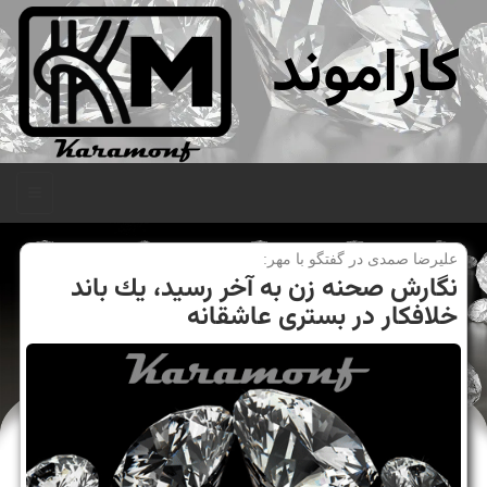
کاراموند
منو
علیرضا صمدی در گفتگو با مهر:
نگارش صحنه زن به آخر رسید، یك باند
خلافكار در بستری عاشقانه