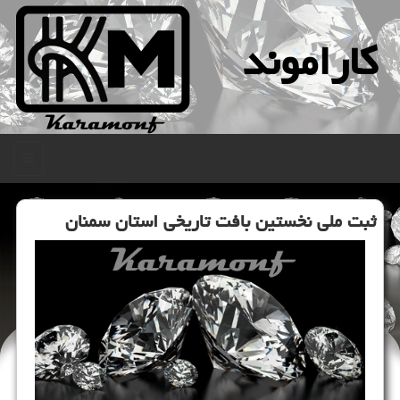
كاراموند
منو
ثبت ملی نخستین بافت تاریخی استان سمنان