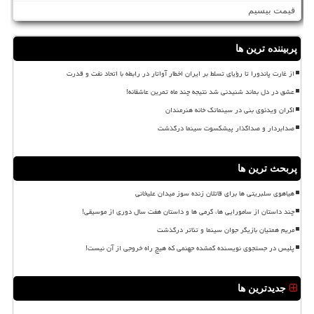
قیمت بیسیم
پربیننده ترین ها
از غارت پاندورا تا رؤیای تسلط بر ایران اخطار آواتار در رابطه با اتحاد نفت و قدرت
عشق در دل بماند شنیدنی شد نتیجه چند ماه تمرین عاشقانه!
اکران ویدئوی بنی در سینماتک خانه هنرمندان
صدابردار و صداگذار پیشکسوت سینما درگذشت
پربحث ترین ها
هیاهوی سلبریتی ها برای قاتلان زنده سوز میدان علیخانی
چند داستان از سامورایی ها، گرمی ها و داستان هفت سال دوری از موسیقی!
مریم همتیان بازیگر جوان سینما و تئاتر درگذشت
پلیس در جستجوی نویسنده گمشده جهنمی که هیچ راه خروجی از آن نیست!
جدیدترین ها