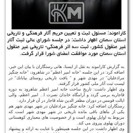
كاراموند: مسئول ثبت و تعیین حریم آثار فرهنگی و تاریخی
استان سمنان اظهار داشت: در جلسه شورای عالی ثبت آثار
غیر منقول كشور، ثبت سه اثر فرهنگی- تاریخی غیر منقول
استان سمنان مورد موافقت اعضای شورا قرار گرفت.
به گزارش كاراموند به نقل از ایسنا، هانی رستگاران با بیان این خبر،
اضافه كرد: در این جلسه "خانه امیر اعظم" در شاهرود، "خانه چنگیز
مرادعلیان" در مهدی شهر و " بافت تاریخی روستای بیابانك" در
لیست ثبت آثار ملی كشور قرار گرفتند.
وی اظهار داشت: تاریخ ساخت خانه امیر اعظم شاهرود به دوره
قاجاریه برمی گردد و آرامگاه خاندان نصرت ا... امیر اعظم، والی
ایالت قومس در دوران مظفر الدین شاه قاجار در آن قرار دارد.
رستگاران اضافه كرد: خانه چنگیز مرادعلیان در شهر مهدی شهر هم
یكی از بناهای باقی مانده تاریخی در شهر مهدی شهر است كه
مربوط به اوایل پهلوی است و از خصوصیت های معماری كوهستانی
دوران پهلوی پیروی می كند.
وی اظهار داشت: در این جلسه همینطور با عنایت به ارائه و پیشنهاد