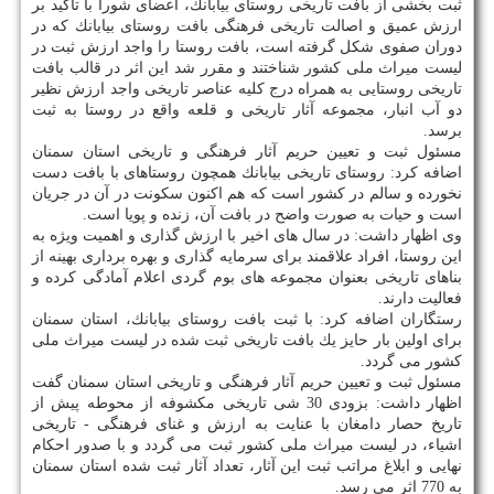
ثبت بخشی از بافت تاریخی روستای بیابانك، اعضای شورا با تاكید بر
ارزش عمیق و اصالت تاریخی فرهنگی بافت روستای بیابانك كه در
دوران صفوی شكل گرفته است، بافت روستا را واجد ارزش ثبت در
لیست میراث ملی كشور شناختند و مقرر شد این اثر در قالب بافت
تاریخی روستایی به همراه درج كلیه عناصر تاریخی واجد ارزش نظیر
دو آب انبار، مجموعه آثار تاریخی و قلعه واقع در روستا به ثبت
برسد.
مسئول ثبت و تعیین حریم آثار فرهنگی و تاریخی استان سمنان
اضافه كرد: روستای تاریخی بیابانك همچون روستاهای با بافت دست
نخورده و سالم در كشور است كه هم اكنون سكونت در آن در جریان
است و حیات به صورت واضح در بافت آن، زنده و پویا است.
وی اظهار داشت: در سال های اخیر با ارزش گذاری و اهمیت ویژه به
این روستا، افراد علاقمند برای سرمایه گذاری و بهره برداری بهینه از
بناهای تاریخی بعنوان مجموعه های بوم گردی اعلام آمادگی كرده و
فعالیت دارند.
رستگاران اضافه كرد: با ثبت بافت روستای بیابانك، استان سمنان
برای اولین بار حایز یك بافت تاریخی ثبت شده در لیست میراث ملی
كشور می گردد.
مسئول ثبت و تعیین حریم آثار فرهنگی و تاریخی استان سمنان گفت
اظهار داشت: بزودی 30 شی تاریخی مكشوفه از محوطه پیش از
تاریخ حصار دامغان با عنایت به ارزش و غنای فرهنگی - تاریخی
اشیاء، در لیست میراث ملی كشور ثبت می گردد و با صدور احكام
نهایی و ابلاغ مراتب ثبت این آثار، تعداد آثار ثبت شده استان سمنان
به 770 اثر می رسد.