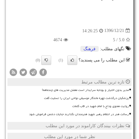
1396/12/21
14:26:25
4674
/ 5
5.0
تگهای مطلب:
فرهنگ
این مطلب را می پسندید؟
(0)
(1)
تازه ترین مطالب مرتبط
مدیر بدون اختیار و بودجه سرایدار است معضل مدیریت های چندماهه!
پزشکیان درگذشت چهره ماندگار موسیقی نواحی ایران را تسلیت گفت
روایت معنوی وداع با امام شهید در قاب کلمات
رسالت هنر در انتقام رهبر شهید هنرمندان نگذارند جنایات دشمن فراموش شود
نظرات بینندگان کاراموند در مورد این مطلب
نظر شما در مورد این مطلب