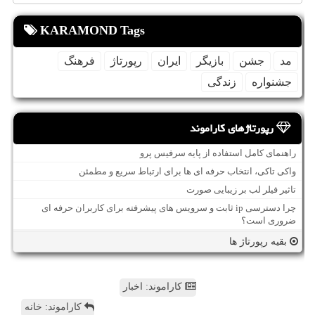
KARAMOND Tags
مد
جشن
بازیگر
ایران
رپورتاژ
فرهنگ
جشنواره
زندگی
رپورتاژهای کاراموند
راهنمای کامل استفاده از پایه سرفیس پرو
واکی تاکی، انتخاب حرفه ای ها برای ارتباط سریع و مطمئن
تاثیر فیلر لب بر زیبایی صورت
چرا دسترسی ip ثابت و سرویس های پیشرفته برای کاربران حرفه ای
ضروری است؟
بقیه رپورتاژ ها
کاراموند: اخبار
کاراموند: خانه