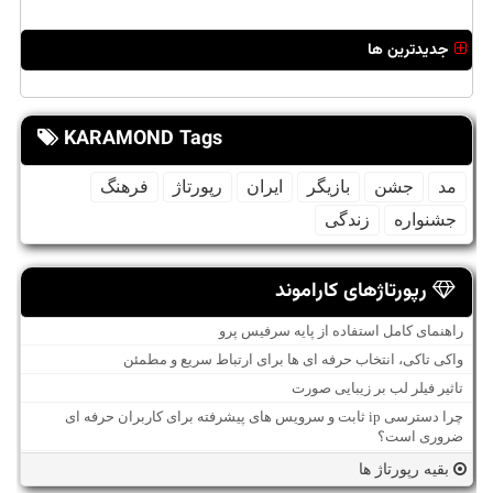
جدیدترین ها
KARAMOND Tags
مد
جشن
بازیگر
ایران
رپورتاژ
فرهنگ
جشنواره
زندگی
رپورتاژهای کاراموند
راهنمای کامل استفاده از پایه سرفیس پرو
واکی تاکی، انتخاب حرفه ای ها برای ارتباط سریع و مطمئن
تاثیر فیلر لب بر زیبایی صورت
چرا دسترسی ip ثابت و سرویس های پیشرفته برای کاربران حرفه ای
ضروری است؟
بقیه رپورتاژ ها