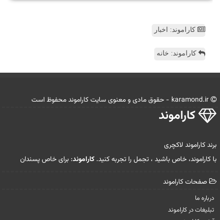
کاراموند: اخبار
کاراموند: خانه
karamond.ir - حقوق مادی و معنوی سایت كاراموند محفوظ است
كاراموند
برند کاراموند لاکچری
با کاراموند، خاص باشید ، تجمل را تجربه کنید.
کاراموند
: برای خاص پسندان
صفحات كاراموند
درباره ما
تبلیغات در كاراموند