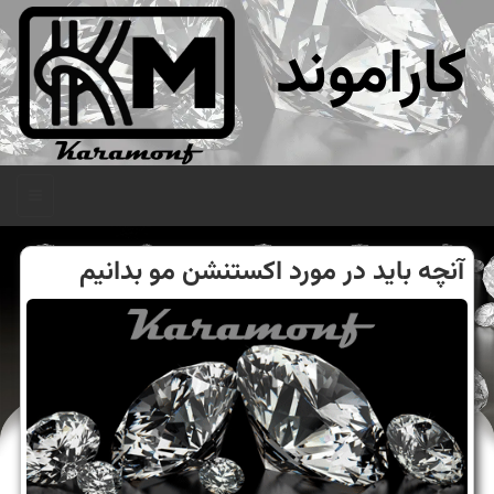
کاراموند
منو
آنچه باید در مورد اكستنشن مو بدانیم