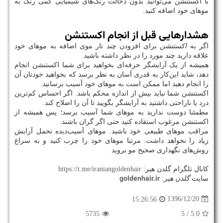
با اکستنشن می‌توانید بدون دخالت رنگ‌های شیمیایی کمی رنگ به
موهای خود اضافه کنید.
هشدارهایی قبل از انجام اکستنشن
اگر به
اکستنشن
برای افزودن چند تار موی اضافه به موهای خود
علاقه دارید چند مورد را در نظر داشته باشید.
همیشه از یک آرایشگر حرفه‌ای بخواهید برای شما اکستنشن انجام
دهد، شاید این‌کار به قدری آسان به نظر برسد که بخواهید خودتان آن
را انجام دهید اما ممکن است به موهای خود آسیب برسانید.
اکستنشن شما نباید بیش از اندازه محکم باشد. اگر احساس کم‌ترین
درد یا ناراحتی داشتید به آرایشگر بگویید تا آن را اصلاح کند.
مطمئنا دوست ندارید به موهای شما آسیب برسد؛ پس همیشه از
اکستنشن مرغوب استفاده کنید حتی اگر گران باشند.
مراقب موهای طبیعی خود باشید. موهای آسیب‌دیده تحمل آرایش
زیاد را نخواهد داشت. مرتبا موهای خود را چرب کنید و به سراغ
روش‌های نگهداری صحیح مو برويد
کانال تلگرام گلدن هیر:
https://t.me/iraniangoldenhair
goldenhair.ir
سایت
گلدن هیر
:
1396/12/20
15:26:56
5735
/ 5
5.0