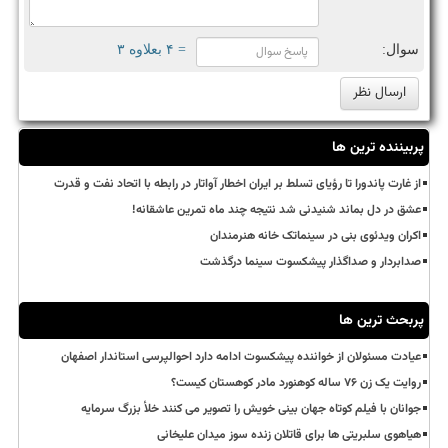
سوال:
= ۴ بعلاوه ۳
پربیننده ترین ها
از غارت پاندورا تا رؤیای تسلط بر ایران اخطار آواتار در رابطه با اتحاد نفت و قدرت
عشق در دل بماند شنیدنی شد نتیجه چند ماه تمرین عاشقانه!
اکران ویدئوی بنی در سینماتک خانه هنرمندان
صدابردار و صداگذار پیشکسوت سینما درگذشت
پربحث ترین ها
عیادت مسئولان از خواننده پیشکسوت ادامه دارد احوالپرسی استاندار اصفهان
روایت یک زن ۷۶ ساله کوهنورد مادر کوهستان کیست؟
جوانان با فیلم کوتاه جهان بینی خویش را تصویر می کنند خلأ بزرگ سرمایه
هیاهوی سلبریتی ها برای قاتلان زنده سوز میدان علیخانی