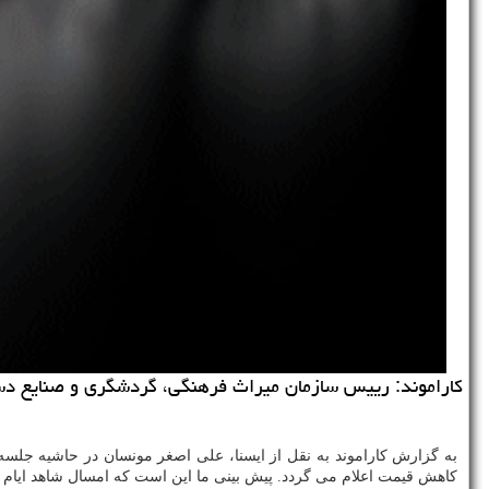
كاراموند: رییس سازمان میراث فرهنگی، گردشگری و صنایع دست
به گزارش كاراموند به نقل از ایسنا، علی اصغر مونسان در حاشیه جلسه ام
كاهش قیمت اعلام می گردد. پیش بینی ما این است كه امسال شاهد ایام 