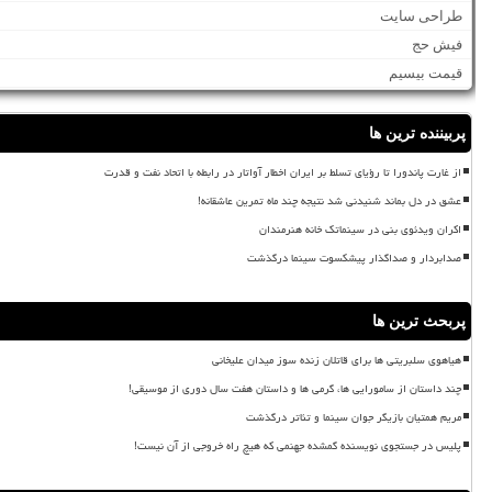
طراحی سایت
فیش حج
قیمت بیسیم
پربیننده ترین ها
از غارت پاندورا تا رؤیای تسلط بر ایران اخطار آواتار در رابطه با اتحاد نفت و قدرت
عشق در دل بماند شنیدنی شد نتیجه چند ماه تمرین عاشقانه!
اکران ویدئوی بنی در سینماتک خانه هنرمندان
صدابردار و صداگذار پیشکسوت سینما درگذشت
پربحث ترین ها
هیاهوی سلبریتی ها برای قاتلان زنده سوز میدان علیخانی
چند داستان از سامورایی ها، گرمی ها و داستان هفت سال دوری از موسیقی!
مریم همتیان بازیگر جوان سینما و تئاتر درگذشت
پلیس در جستجوی نویسنده گمشده جهنمی که هیچ راه خروجی از آن نیست!