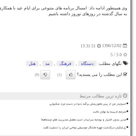
وی همینطور ادامه داد: امسال برنامه های متنوعی برای ایام عید با ه
به سال گذشته در روزهای نوروز داشته باشیم.
1396/12/02
13:31:51
/ 5
5.0
تگهای مطلب:
دستگاه
,
فرهنگ
,
مد
,
هتل
این مطلب را می پسندید؟
(0)
(1)
تازه ترین مطالب مرتبط
اسپایدر من از پس ماموریتش برآمد دنیا در دست مرد عنکبوتی
مترجم ادیسه به نولان تاخت
مدیر بدون اختیار و بودجه سرایدار است معضل مدیریت های چندماهه!
پزشکیان درگذشت چهره ماندگار موسیقی نواحی ایران را تسلیت گفت