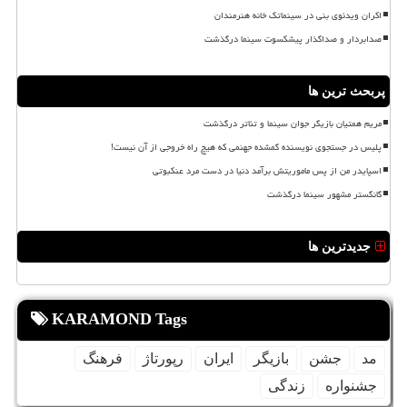
اکران ویدئوی بنی در سینماتک خانه هنرمندان
صدابردار و صداگذار پیشکسوت سینما درگذشت
پربحث ترین ها
مریم همتیان بازیگر جوان سینما و تئاتر درگذشت
پلیس در جستجوی نویسنده گمشده جهنمی که هیچ راه خروجی از آن نیست!
اسپایدر من از پس ماموریتش برآمد دنیا در دست مرد عنکبوتی
گانگستر مشهور سینما درگذشت
جدیدترین ها
KARAMOND Tags
مد
جشن
بازیگر
ایران
رپورتاژ
فرهنگ
جشنواره
زندگی