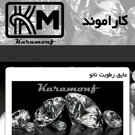
كاراموند
منو
عایق رطوبت نانو