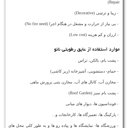
Repair)
- زیبا و تزئینی (Decorative)
- بی نیاز از حرارت و مشعل در هنگام اجرا (No fire need)
- ارزان و کم هزینه (Low cost)
موارد استفاده از عایق رطوبتی نانو
- پشت بام، بالکن، تراس
- حمام- دستشویی، آشپزخانه (زیر کاشی)
- مخازن آب، کانال های آب، مخازن بتنی پرورش ماهی
- پشت بام سبز (Roof Garden)
- فونداسیون ها، دیوار های میانی
- پارکینگ ها، تعمیرگاه ها، کارخانجات و...
- ورزشگاه ها- نمایشگاه ها و پیاده رو ها و به طور کلی محل های