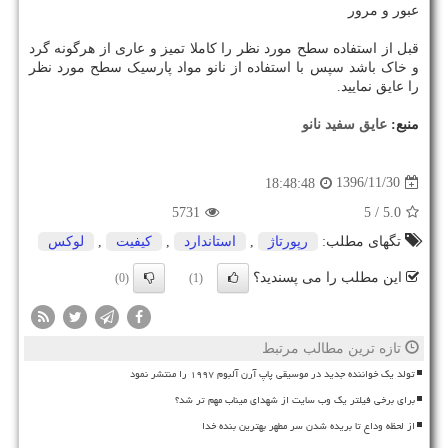
عبور و مرور
قبل از استفاده سطح مورد نظر را کاملا تمیز و عاری از هرگونه گرد
و خاک باشد سپس با استفاده از نانو مواد پارسیک سطح مورد نظر
را عایق نمایید.
منبع:
عایق سفید نانو
1396/11/30
18:48:48
5731
/ 5
5.0
تگهای مطلب:
رپورتاژ
,
استاندارد
,
كیفیت
,
لوكس
این مطلب را می پسندید؟
(0)
(1)
تازه ترین مطالب مرتبط
تولد یک خواننده جدید در موسیقی پاپ آرن آلبوم ۱۹۹۷ را منتشر نمود
برای برخی فیلتر یک وب سایت از شهدای میناب مهم تر شد؟
از لحظه وداع تا بریده شدن سر مطهر بهترین بنده خدا