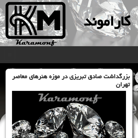
كاراموند
منو
بزرگداشت صادق تبریزی در موزه هنرهای معاصر
تهران