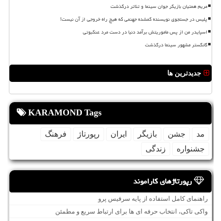
مریم همتیان بازیگر جوان سینما و تئاتر درگذشت
پلیس در جستجوی نویسنده گمشده جهنمی که هیچ راه خروجی از آن نیست!
اسپایدر من از پس ماموریتش برآمد دنیا در دست مرد عنکبوتی
گانگستر مشهور سینما درگذشت
جدیدترین ها
KARAMOND Tags
مد
جشن
بازیگر
ایران
رپورتاژ
فرهنگ
جشنواره
زندگی
رپورتاژهای کاراموند
راهنمای کامل استفاده از پایه سرفیس پرو
واکی تاکی، انتخاب حرفه ای ها برای ارتباط سریع و مطمئن