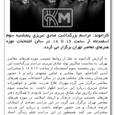
كاراموند: مراسم بزرگداشت صادق تبریزی پنجشنبه سوم
اسفندماه از ساعت ۱۶ تا ۱۸ در سالن اجتماعات موزه
هنرهای معاصر تهران برگزار می گردد.
به گزارش كاراموند به نقل از روابط عمومی موزه هنرهای معاصر
تهران، به مناسبت سالروز تولد صادق تبریزی
مراسم
بزرگداشت این
هنرمند
، روز پنجشنبه سوم اسفندماه از ساعت ۱۶ تا ۱۸ با سخنرانی
آیدین آغداشلو، جواد مجابی و عباس مشهدی زاده و با حضور
هنرمندان رشته های مختلف هنری در سالن اجتماعات موزه هنرهای
معاصر برگزار می گردد.مهرداد فلاح
هنرمند
نقاش و خواهرزاده
صادق تبریزی درباره این
مراسم
اظهار داشت: به مناسبت سوم
اسفند ماه زادروز تولد صادق تبریزی
مراسم
یادبودی با همكاری دفتر
هنرهای تجسمی وزارت
فرهنگ
و ارشاد اسلامی در موزه هنرهای
معاصر تهران برگزار می گردد. در این
مراسم
تعدادی از استادان
عرصه
فرهنگ
و
هنر
حضور خواهند داشت و درباره این
هنرمند
سخنرانی می كنند. همینطور در این
مراسم
فیلم زندگی استاد