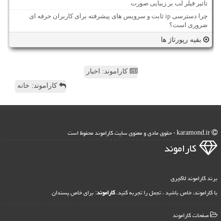
تاثیر فیلر لب بر زیبایی صورت
چرا دسترسی ip ثابت و سرویس های پیشرفته برای کاربران حرفه ای
ضروری است؟
بقیه رپورتاژ ها
کاراموند: اخبار
کاراموند: خانه
karamond.ir - حقوق مادی و معنوی سایت كاراموند محفوظ است
كاراموند
برند کاراموند لاکچری
با کاراموند، خاص باشید ، تجمل را تجربه کنید.
کاراموند
: برای خاص پسندان
صفحات كاراموند