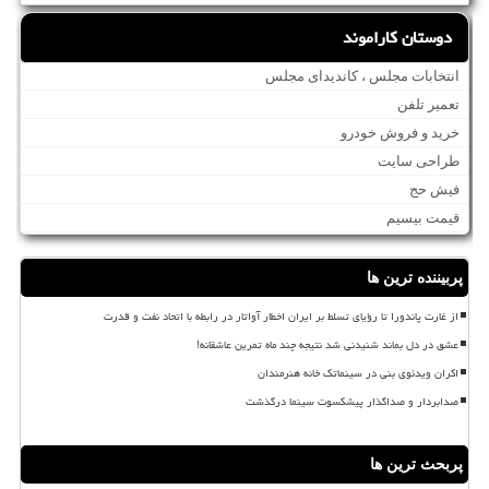
دوستان کاراموند
انتخابات مجلس ، کاندیدای مجلس
تعمیر تلفن
خرید و فروش خودرو
طراحی سایت
فیش حج
قیمت بیسیم
پربیننده ترین ها
از غارت پاندورا تا رؤیای تسلط بر ایران اخطار آواتار در رابطه با اتحاد نفت و قدرت
عشق در دل بماند شنیدنی شد نتیجه چند ماه تمرین عاشقانه!
اکران ویدئوی بنی در سینماتک خانه هنرمندان
صدابردار و صداگذار پیشکسوت سینما درگذشت
پربحث ترین ها