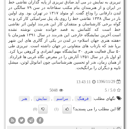
تبریزی به نمایش در می آید.صادق تبریزی از پایه گذاران نقاشی خط
در ایران و از هنرمندان بنام مكتب سقاخانه در سن ۷۹ سالگی در
لندن دارفانی را وداع گفت. او متولد ۱۳۱۷ در تهران بود. وی اولین
بار در سال ۱۳۳۸ نقاشی خط را روی یك پنل سرامیكی كار كرد و به
گواه برخی كارشناسان و منتقدان كار این
هنرمند
اولین اثر نقاشی
خط است كه كلماتش به قصد خوانده شدن نوشته نشده
است.آخرین نمایشگاه خارجی این
هنرمند
در سال ۱۳۹۱ همزمان با
«هفته هنری جهان اسلام» در لندن در یكی از گالری های این شهر
برپا شد كه بازتاب های متفاوتی در جهان داشته است. تبریزی طی
۵۰ سال فعالیت هنری ۳۰ نمایشگاه مهم انفرادی و گروهی برپا كرد.
او اول بار در سال ۱۳۵۱ آثارش را در معرض نگاه غربی ها قرارداد.
از همان زمان،
هنر
او تحسین هنرشناسانی چون امانوئل لوتن، میشل
تایپه و دیگران را برانگیخت.
1396/11/29
13:43:11
5048
/ 5
5.0
تگهای مطلب:
فرهنگ
,
مراسم
,
نمایش
,
هنر
این مطلب را می پسندید؟
(0)
(1)