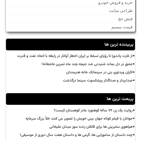
خرید و فروش خودرو
طراحی سایت
فیش حج
قیمت بیسیم
پربیننده ترین ها
از غارت پاندورا تا رؤیای تسلط بر ایران اخطار آواتار در رابطه با اتحاد نفت و قدرت
عشق در دل بماند شنیدنی شد نتیجه چند ماه تمرین عاشقانه!
اکران ویدئوی بنی در سینماتک خانه هنرمندان
صدابردار و صداگذار پیشکسوت سینما درگذشت
پربحث ترین ها
روایت یک زن ۷۶ ساله کوهنورد مادر کوهستان کیست؟
جوانان با فیلم کوتاه جهان بینی خویش را تصویر می کنند خلأ بزرگ سرمایه
هیاهوی سلبریتی ها برای قاتلان زنده سوز میدان علیخانی
چند داستان از سامورایی ها، گرمی ها و داستان هفت سال دوری از موسیقی!