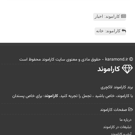
کاراموند: اخبار
کاراموند: خانه
karamond.ir - حقوق مادی و معنوی سایت كاراموند محفوظ است
كاراموند
برند کاراموند لاکچری
با کاراموند، خاص باشید ، تجمل را تجربه کنید.
کاراموند
: برای خاص پسندان
صفحات كاراموند
درباره ما
تبلیغات در كاراموند
آرشیو كاراموند