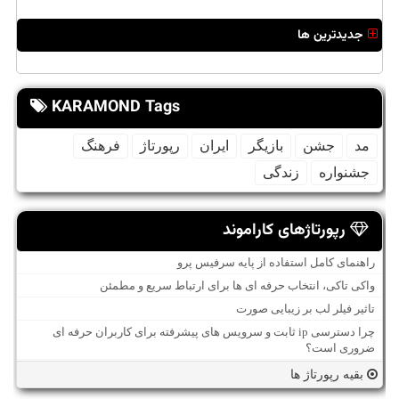
جدیدترین ها
KARAMOND Tags
مد
جشن
بازیگر
ایران
رپورتاژ
فرهنگ
جشنواره
زندگی
رپورتاژهای کاراموند
راهنمای کامل استفاده از پایه سرفیس پرو
واکی تاکی، انتخاب حرفه ای ها برای ارتباط سریع و مطمئن
تاثیر فیلر لب بر زیبایی صورت
چرا دسترسی ip ثابت و سرویس های پیشرفته برای کاربران حرفه ای
ضروری است؟
بقیه رپورتاژ ها