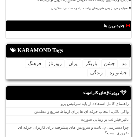
پلیس در جستجوی نویسنده گمشده جهنمی که هیچ راه خروجی از آن نیست!
اسپایدر من از پس ماموریتش برآمد دنیا در دست مرد عنکبوتی
جدیدترین ها
KARAMOND Tags
مد
جشن
بازیگر
ایران
رپورتاژ
فرهنگ
جشنواره
زندگی
رپورتاژهای کاراموند
راهنمای کامل استفاده از پایه سرفیس پرو
واکی تاکی، انتخاب حرفه ای ها برای ارتباط سریع و مطمئن
تاثیر فیلر لب بر زیبایی صورت
چرا دسترسی ip ثابت و سرویس های پیشرفته برای کاربران حرفه ای
ضروری است؟