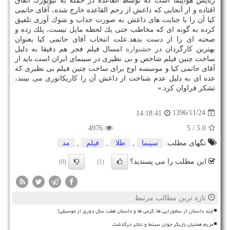
ربایش هواپیما است كه توسط القاعده در حمله به نیویورك اتفاق
افتاده و از آنجایی كه داعش از رحم القاعده خارج شده، آقای حاتمی
كیا آن را با جنایت های داعش به صورت جذاب و شوك آوری تلفیق
كرده به گونه ای كه مخاطب حتی یك لحظه مایل نیست، پلك زده و
صحنه ای را از دست بدهد.علت انتخاب آقای حاتمی كیا بعنوان
بهترین كارگردان در
جشنواره
امسال فیلم فجر هم دقیقا به دلیل
ساخت چنین فیلم شاخص و بی نظیری در سینمای ایران است.باید از
آقای حاتمی كیا و موسسه اوج برای ساخت چنین فیلم بی نظیری كه
عده ای به دلیل عدم شناخت از داعش آن را كاریكاتوری می بینند،
تشكر فراوان كرد.»
1396/11/24
14:18:41
4976
/ 5
5.0
تگهای مطلب:
سینما
,
طلا
,
فیلم
,
مد
این مطلب را می پسندید؟
(0)
(1)
تازه ترین مطالب مرتبط
چند داستان از سامورایی ها، گرمی ها و داستان هفت سال دوری از موسیقی!
مریم همتیان بازیگر جوان سینما و تئاتر درگذشت