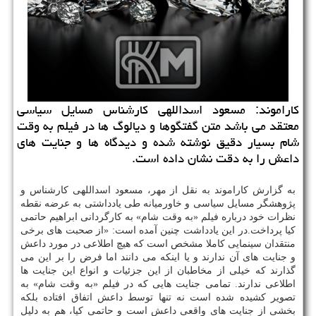
كاراموند: مسعود اسداللهی كارشناس مسایل سیاسی
معتقد می باشد متن گفتگوها و دیالوگ ها در فیلم به وقت
شام بسیار دقیق نوشته شده و دیدگاه ها و جنایت های
داعش را به دقت نشان داده است.
به گزارش كاراموند به نقل از مهر، مسعود اسداللهی كارشناس و
پژوهشگر مسایل سیاسی و خاورمیانه طی یادداشتی به عرضه نقطه
نظرات خود درباره فیلم «به وقت شام» به كارگردانی ابراهیم حاتمی
كیا پرداخت.در این یادداشت چنین آمده است: «از صحبت های برخی
منتقدان سینمایی كاملا مشخص است كه هیچ اطلاعی در مورد داعش
و جنایت های آن ندارند و یا اینكه می دانند اما فرض را بر این می
گذارند كه خیلی از مخاطبان از این جزئیات و انواع این جنایت ها
اطلاعی ندارند. تمامی جنایت هایی كه در فیلم «به وقت شام» به
تصویر كشیده شده است نه تنها توسط داعش اتفاق افتاده بلكه
بخشی از جنایت های واقعی داعش است و حاتمی كیا، هم به دلیل