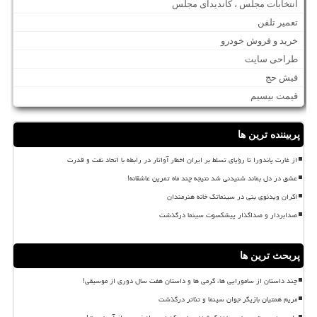
انتخابات مجلس ، کاندیدای مجلس
تعمیر تلفن
خرید و فروش خودرو
طراحی سایت
فیش حج
قیمت بیسیم
پربیننده ترین ها
از غارت پاندورا تا رؤیای تسلط بر ایران اخطار آواتار در رابطه با اتحاد نفت و قدرت
عشق در دل بماند شنیدنی شد نتیجه چند ماه تمرین عاشقانه!
اکران ویدئوی بنی در سینماتک خانه هنرمندان
صدابردار و صداگذار پیشکسوت سینما درگذشت
پربحث ترین ها
چند داستان از سامورایی ها، گرمی ها و داستان هفت سال دوری از موسیقی!
مریم همتیان بازیگر جوان سینما و تئاتر درگذشت