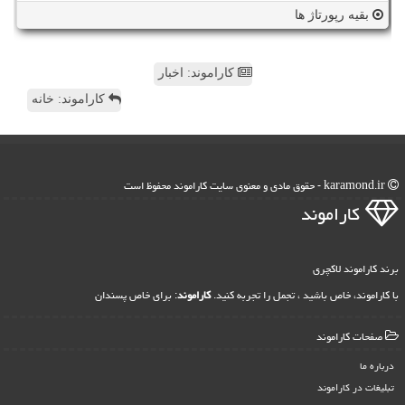
بقیه رپورتاژ ها
کاراموند: اخبار
کاراموند: خانه
karamond.ir - حقوق مادی و معنوی سایت كاراموند محفوظ است
كاراموند
برند کاراموند لاکچری
با کاراموند، خاص باشید ، تجمل را تجربه کنید.
کاراموند
: برای خاص پسندان
صفحات كاراموند
درباره ما
تبلیغات در كاراموند