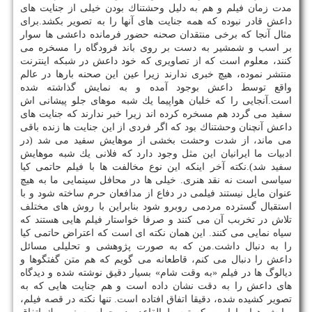
مدت زمان فیلم و هم به دلیل وحشتناك بودن خیلی از جنایت های
داعش قادر نبوده كه همه جنایت های آنها را به تصویر بكشد.برای
مثال آنجا كه برخی منتقدان صحنه حضور فرمانده داعشی ها سوار
بر اسب و شمشیر به دست بر روی باند فرودگاه را مسخره می
كنند، معلوم است كه از تصاویری كه خود داعش در شبكه اینترنت
منتشر نموده، هیچ خبری ندارند زیرا عین این صحنه بارها در عالم
واقع توسط داعش بوجود آمده و به نمایش گذاشته شده
است.آنجایی را كه خلبان هواپیما یك شبه موهای جلو پیشانی اش
سفید می گردد هم مسخره كرده اند زیرا خبر ندارند كه جنایت های
داعش آنچنان وحشتناك بود كه اگر فردی از این جنایت ها زنده باقی
می ماند، از شدت وحشت بخشی از موهایش سفید می شد (در
ادبیات ما ایرانیان این مثل وجود دارد كه فلانی یك شبه موهایش
سفید شد).نكته آخر اینكه این نوع مخالفت ها با فیلم حاتمی كیا
سیاسی است نه نقد هنری. خیلی ها در محافل سینمایی ما به هیچ
عنوان مایل نیستند فیلمی در دفاع از مدافعان حرم ساخته شود و با
استقبال گسترده مردمی روبرو شود بنابراین با روش های مختلف
تلاش در تخربب آن می كنند و صرفا خواستار فیلم هایی هستند كه
سیاه نمایی می كنند. این همان نكته ای است كه اعتراض حاتمی كیا
را به دنبال داشت.من كه به صورت پژوهشی و تحلیلی مسائل
داعش را دنبال می كنم، قاطعانه می گویم كه هم متن گفتگوها و
دیالوگ ها در فیلم «به وقت شام» بسیار دقیق نوشته شده و دیدگاه
های داعش را به دقت نشان داده است و هم جنایت هایی كه به
تصویر كشیده شده، دقیقا اتفاق افتاده است. تنها نكته در قصه فیلم،