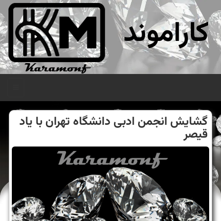
کاراموند
منو
گشایش انجمن ادبی دانشگاه تهران با یاد
قیصر