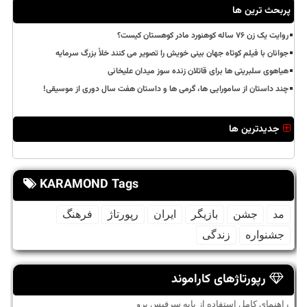
پربحث ترین ها
روایت یک زن ۷۶ ساله کوهنورد مادر کوهستان کیست؟
جوانان با فیلم کوتاه جهان بینی خویش را تصویر می کنند خلأ بزرگ سرمایه
هیاهوی سلبریتی ها برای قاتلان زنده سوز میدان علیخانی
چند داستان از سامورایی ها، گرمی ها و داستان هفت سال دوری از موسیقی!
جدیدترین ها
KARAMOND Tags
مد
جشن
بازیگر
ایران
رپورتاژ
فرهنگ
جشنواره
زندگی
رپورتاژهای کاراموند
راهنمای کامل استفاده از پایه سرفیس پرو