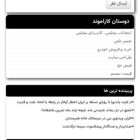
دوستان کاراموند
انتخابات مجلس ، کاندیدای مجلس
تعمیر تلفن
خرید و فروش خودرو
طراحی سایت
فیش حج
قیمت بیسیم
پربیننده ترین ها
از غارت پاندورا تا رؤیای تسلط بر ایران اخطار آواتار در رابطه با اتحاد نفت و قدرت
عشق در دل بماند شنیدنی شد نتیجه چند ماه تمرین عاشقانه!
اکران ویدئوی بنی در سینماتک خانه هنرمندان
صدابردار و صداگذار پیشکسوت سینما درگذشت