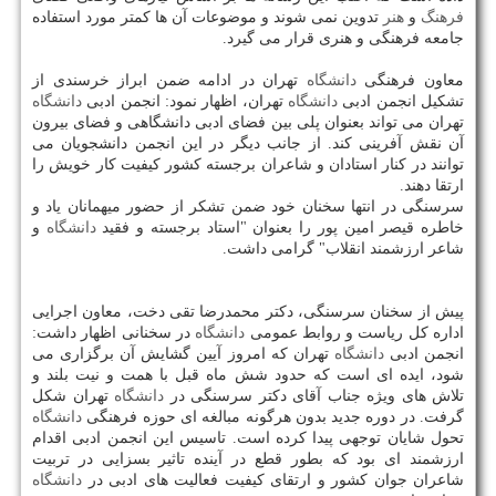
فرهنگ
و
هنر
تدوین نمی شوند و موضوعات آن ها كمتر مورد استفاده
جامعه فرهنگی و هنری قرار می گیرد.
معاون فرهنگی
دانشگاه
تهران در ادامه ضمن ابراز خرسندی از
تشكیل انجمن ادبی
دانشگاه
تهران، اظهار نمود: انجمن ادبی
دانشگاه
تهران می تواند بعنوان پلی بین فضای ادبی دانشگاهی و فضای بیرون
آن نقش آفرینی كند. از جانب دیگر در این انجمن دانشجویان می
توانند در كنار استادان و شاعران برجسته كشور كیفیت كار خویش را
ارتقا دهند.
سرسنگی در انتها سخنان خود ضمن تشكر از حضور میهمانان یاد و
خاطره قیصر امین پور را بعنوان "استاد برجسته و فقید
دانشگاه
و
شاعر ارزشمند انقلاب" گرامی داشت.
پیش از سخنان سرسنگی، دكتر محمدرضا تقی دخت، معاون اجرایی
اداره كل ریاست و روابط عمومی
دانشگاه
در سخنانی اظهار داشت:
انجمن ادبی
دانشگاه
تهران كه امروز آیین گشایش آن برگزاری می
شود، ایده ای است كه حدود شش ماه قبل با همت و نیت بلند و
تلاش های ویژه جناب آقای دكتر سرسنگی در
دانشگاه
تهران شكل
گرفت. در دوره جدید بدون هرگونه مبالغه ای حوزه فرهنگی
دانشگاه
تحول شایان توجهی پیدا كرده است. تاسیس این انجمن ادبی اقدام
ارزشمند ای بود كه بطور قطع در آینده تاثیر بسزایی در تربیت
شاعران جوان كشور و ارتقای كیفیت فعالیت های ادبی در
دانشگاه