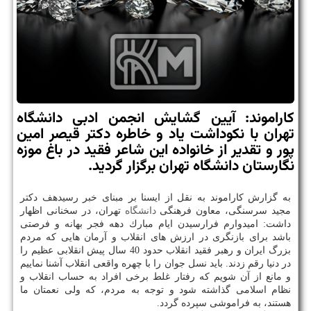
كاراموند: آیین گشایش انجمن ادبی دانشگاه
تهران با نكوداشت یاد و خاطره دكتر قیصر امین
پور و تقدیر از خانواده این شاعر فقید در باغ موزه
نگارستان دانشگاه تهران برگزار گردید.
به گزارش كاراموند به نقل از ایسنا بر مبنای خبر رسیدهف دكتر
مجید سرسنگی، معاون فرهنگی
دانشگاه
تهران، در سخنانی اظهار
داشت: امیدوارم فرارسیدن ایام مبارك دهه فجر بهانه و فرصتی
باشد برای بازنگری در ارزش های انقلاب و آرمان هایی كه مردم
بزرگ ایران و رهبر فقید انقلاب حدود 40 سال پیش انقلابی عظیم را
در دنیا رقم زدند. باید نسل جوان را با چهره واقعی انقلاب آشنا نماییم
و مانع از آن شویم كه رفتار غلط برخی افراد به حساب انقلاب و
نظام اسلامی گذاشته شود و توجه به مردم، كه ولی نعمتان ما
هستند، به فراموشی سپرده گردد.