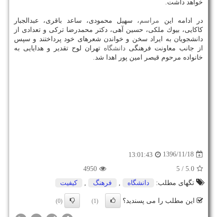
خواهد داشت.
در ادامه این
مراسم
، سهیل محمودی، ساعد باقری، عبدالجبار
كاكایی، بیوك ملكی، حسین آهی، دكتر محمدرضا تركی و تعدادی از
دانشجویان به ایراد سخن و خواندن شعرهای خود پرداختند و سپس
از جانب معاونت فرهنگی
دانشگاه
تهران لوح تقدیر و هدایایی به
خانواده مرحوم قیصر امین پور اهدا شد.
1396/11/18
13:01:43
4950
/ 5
5.0
تگهای مطلب:
دانشگاه
,
فرهنگ
,
كیفیت
این مطلب را می پسندید؟
(0)
(1)