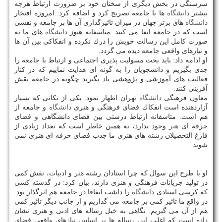
سرسنگی در بخش دیگری از سخنان خود بر ضرورت ارتباط هرچه
بیشتر
دانشگاه
ها با جامعه تصریح كرد و اضافه كرد: امروزه افتخار
دانشگاه
های برتر جهان در میزان تاثیرگذاری آن ها بر جامعه و نقشی
است كه در جامعه ایفا می كنند. متاسفانه هنوز
دانشگاه
های ما به
صورت كامل این رسالت خویش را درك نكرده و انفكاكی بین آن ها
و نیازهای واقعی جامعه دیده می گردد.
او ادامه داد: باید بحث مسولیت پذیری اجتماعی و ارتباط با جامعه را
جدی بگیریم و دانشجویان را به گونه ای هدایت نماییم كه در كنار
فعالیت های آموزشی و پژوهشی یاد بگیرند چگونه در جامعه نقش
آفرینی كنند.
معاون فرهنگی
دانشگاه
تهران اظهار نمود: یكی از نكاتی كه بسیار
آزاردهنده است انفكاك فضای فرهنگی و هنری
دانشگاه
و جامعه از
هم است. متاسفانه ارتباط درستی بین فضای دانشگاهی و فضای
حرفه ای
هنر
وجود ندارد، به همین خاطر است كه تعداد زیادی از
فارغ التحصیلان رشته های هنری ما جذب فضای حرفه ای هنری نمی
شوند.
او با طرح این سوال كه چرا استادان رشته
هنر
و ادبیات، نقش كمی
در تولید جریانات فرهنگی و هنری دارند، بیان كرد: در گذشته كسی
كه كرسی استادی
دانشگاه
را داشت اتفاقا در جامعه هم اثرگذار بود.
در واقع ما تاثیر كمی بر جامعه می گذاریم و از جانب دیگر تاثیر كمی
هم از آن می گیریم. نگاهی به خیل رساله های ادبی و هنری نشان
داده است كه اغلب این رساله ها بر اساس نیازهای واقعی فضای