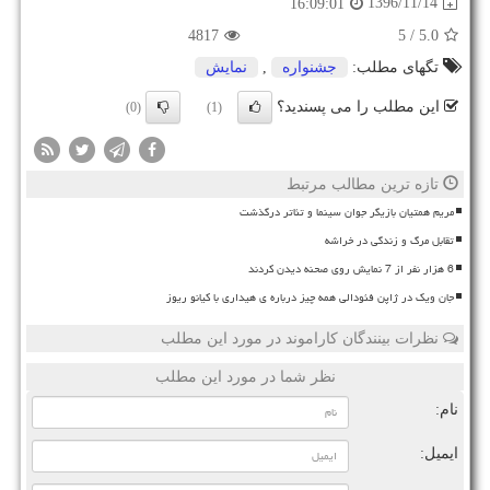
1396/11/14
16:09:01
4817
/ 5
5.0
تگهای مطلب:
جشنواره
,
نمایش
این مطلب را می پسندید؟
(0)
(1)
تازه ترین مطالب مرتبط
مریم همتیان بازیگر جوان سینما و تئاتر درگذشت
تقابل مرگ و زندگی در خراشه
6 هزار نفر از 7 نمایش روی صحنه دیدن کردند
جان ویک در ژاپن فئودالی همه چیز درباره ی هیداری با کیانو ریوز
نظرات بینندگان کاراموند در مورد این مطلب
نظر شما در مورد این مطلب
نام:
ایمیل: