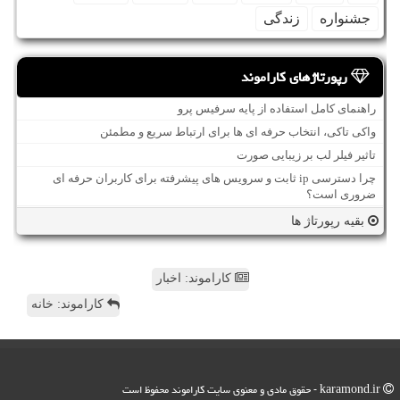
جشنواره
زندگی
رپورتاژهای کاراموند
راهنمای کامل استفاده از پایه سرفیس پرو
واکی تاکی، انتخاب حرفه ای ها برای ارتباط سریع و مطمئن
تاثیر فیلر لب بر زیبایی صورت
چرا دسترسی ip ثابت و سرویس های پیشرفته برای کاربران حرفه ای
ضروری است؟
بقیه رپورتاژ ها
کاراموند: اخبار
کاراموند: خانه
karamond.ir - حقوق مادی و معنوی سایت كاراموند محفوظ است