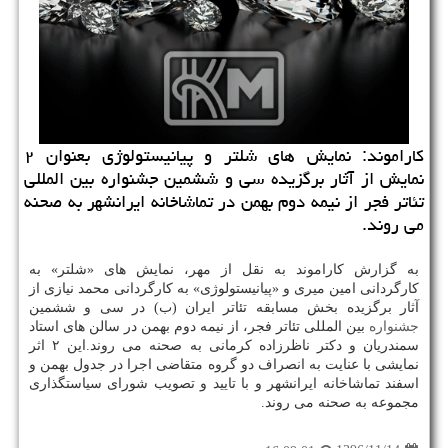
كاراموند: نمایش های شلتر و پیانیستولوژی بعنوان ۲
نمایش از آثار برگزیده سی و ششمین جشنواره بین المللی
تئاتر فجر از نیمه دوم بهمن در تماشاخانه ایرانشهر به صحنه
می روند.
به گزارش كاراموند به نقل از مهر، نمایش های «شلتر» به
كارگردانی امین میری و «پیانیستولوژی» به كارگردانی محمد نیازی از
آثار برگزیده بخش مسابقه تئاتر ایران (ب) در سی و ششمین
جشنواره
بین المللی تئاتر فجر، از نیمه دوم بهمن در سالن های استاد
سمندریان و دكتر ناظرزاده كرمانی به صحنه می روند.این ۲ اثر
نمایشی با عنایت به انصراف دو گروه متقاضی اجرا در جدول بهمن و
اسفند تماشاخانه ایرانشهر و با تایید و تصویب شورای سیاستگذاری
مجموعه به صحنه می روند.