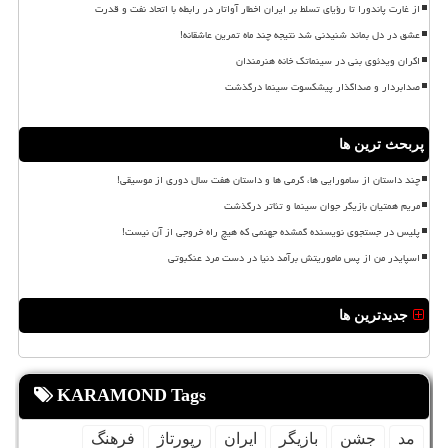
از غارت پاندورا تا رؤیای تسلط بر ایران اخطار آواتار در رابطه با اتحاد نفت و قدرت
عشق در دل بماند شنیدنی شد نتیجه چند ماه تمرین عاشقانه!
اکران ویدئوی بنی در سینماتک خانه هنرمندان
صدابردار و صداگذار پیشکسوت سینما درگذشت
پربحث ترین ها
چند داستان از سامورایی ها، گرمی ها و داستان هفت سال دوری از موسیقی!
مریم همتیان بازیگر جوان سینما و تئاتر درگذشت
پلیس در جستجوی نویسنده گمشده جهنمی که هیچ راه خروجی از آن نیست!
اسپایدر من از پس ماموریتش برآمد دنیا در دست مرد عنکبوتی
جدیدترین ها
KARAMOND Tags
مد
جشن
بازیگر
ایران
رپورتاژ
فرهنگ