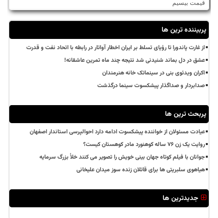
قیمت بیسیم
پربیننده ترین ها
از غارت پاندورا تا رؤیای تسلط بر ایران اخطار آواتار در رابطه با اتحاد نفت و قدرت
عشق در دل بماند شنیدنی شد نتیجه چند ماه تمرین عاشقانه!
اکران ویدئوی بنی در سینماتک خانه هنرمندان
صدابردار و صداگذار پیشکسوت سینما درگذشت
پربحث ترین ها
عیادت مسئولان از خواننده پیشکسوت ادامه دارد احوالپرسی استاندار اصفهان
روایت یک زن ۷۶ ساله کوهنورد مادر کوهستان کیست؟
جوانان با فیلم کوتاه جهان بینی خویش را تصویر می کنند خلأ بزرگ سرمایه
هیاهوی سلبریتی ها برای قاتلان زنده سوز میدان علیخانی
جدیدترین ها