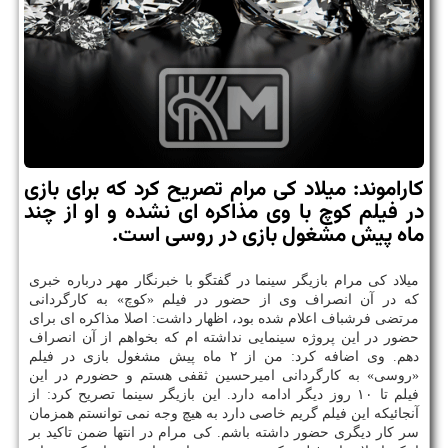
كاراموند: میلاد كی مرام تصریح كرد كه برای بازی
در فیلم كوچ با وی مذاكره ای نشده و او از چند
ماه پیش مشغول بازی در روسی است.
میلاد كی مرام بازیگر سینما در گفتگو با خبرنگار مهر درباره خبری
كه در آن انصراف وی از حضور در فیلم «كوچ» به كارگردانی
مرتضی فرشباف اعلام شده بود، اظهار داشت: اصلا مذاكره ای برای
حضور در این پروژه سینمایی نداشته ام كه بخواهم از آن انصراف
دهم. وی اضافه كرد: من از ۲ ماه پیش مشغول بازی در فیلم
«روسی» به كارگردانی امیرحسین ثقفی هستم و حضورم در این
فیلم تا ۱۰ روز دیگر ادامه دارد. این بازیگر سینما تصریح كرد: از
آنجائیكه این فیلم گریم خاصی دارد به هیچ وجه نمی توانستم همزمان
سر كار دیگری حضور داشته باشم. كی مرام در انتها ضمن تاكید بر