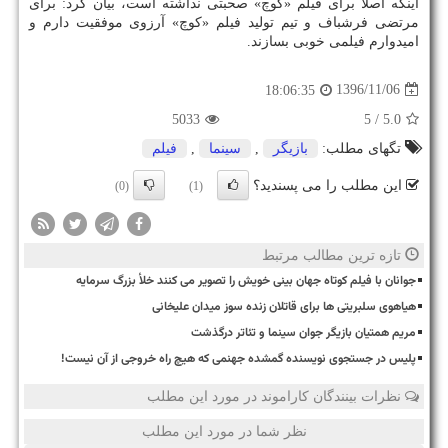
اینكه اصلا برای فیلم «كوچ» صحبتی نداشته است، بیان كرد: برای
مرتضی فرشباف و تیم تولید فیلم «كوچ» آرزوی موفقیت دارم و
امیدوارم فیلمی خوبی بسازند.
1396/11/06
18:06:35
5033
/ 5
5.0
تگهای مطلب:
بازیگر
,
سینما
,
فیلم
این مطلب را می پسندید؟
(0)
(1)
تازه ترین مطالب مرتبط
جوانان با فیلم کوتاه جهان بینی خویش را تصویر می کنند خلأ بزرگ سرمایه
هیاهوی سلبریتی ها برای قاتلان زنده سوز میدان علیخانی
مریم همتیان بازیگر جوان سینما و تئاتر درگذشت
پلیس در جستجوی نویسنده گمشده جهنمی که هیچ راه خروجی از آن نیست!
نظرات بینندگان کاراموند در مورد این مطلب
نظر شما در مورد این مطلب