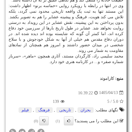
حقیقت حادثه را منتقل کند و هم نگاهی عمیق تر به آن داشته باشد.
وی در انتها در رابطه با رویکرد روایی «حماسه برنو» اظهار داشت:
این مستند تنها به ثبت یک واقعه تاریخی محدود نمی گردد، بلکه
تلاش می کند هویت، فرهنگ و پیشینه عشایر را هم به تصویر بکشد.
بدون پرداختن به این پیشینه، نقش عشایر در این رویداد به درستی
روایت نخواهد شد. عشایر در طول تاریخ بارها از سرزمین خود دفاع
کرده اند، اما کمتر آن گونه که شایسته بوده اند دیده شده اند. در
دوران دفاع مقدس هم خیلی از آنها به شکل خودجوش و با سلاح
شخصی در میدان حضور داشتند و امروز هم همچنان از نمادهای
مقاومت به شمار می روند.
محمد سلیمی راد، کارگردان مستند، آثاری همچون «ماهر»، «سرباز
شماره صفر» و... در کارنامه هنری خود دارد.
منبع:
كاراموند
1405/04/13
16:39:22
139
/ 5
5.0
تگهای مطلب:
بحران
,
تاریخی
,
فرهنگ
,
فیلم
این مطلب را می پسندید؟
(0)
(1)