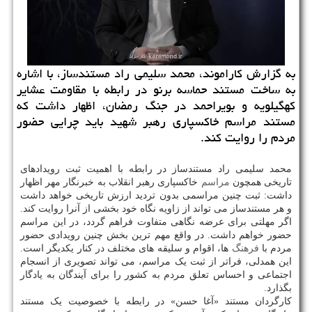
به گزارش کاراموند، محمد سلیمی راد مستندساز، با اشاره
به ساخت مستند حماسه برنو در رابطه با مقاومت عشایر
کهگیلویه و بویراحمد در جنگ رمضان، اظهار داشت که
مستند مراسم خاکسپاری رهبر شهید باید چرایی حضور
مردم را روایت کند.
محمد سلیمی راد مستندساز در رابطه با اهمیت ثبت رویدادهای
تاریخی همچون
مراسم
خاکسپاری رهبر انقلاب به خبرنگار مهر اظهار
داشت: ثبت چنین مراسمی بدون تردید ارزش تاریخی خواهد داشت
و هر مستندساز می تواند از زاویه نگاه خود بخشی از آنرا روایت کند.
اگر مهلتی برای عرضه نگاهی متفاوت فراهم گردد، در این مراسم
حضور خواهم داشت. در واقع مهم ترین بخش چنین رویدادی حضور
مردم با
فرهنگ
ها، اقوام و سلیقه های مختلف در کنار یکدیگر است.
این همدلی، فراتر از ثبت یک مراسم، می تواند تصویری از انسجام
اجتماعی و احساس تعلق مردم به کشور را برای آیندگان به یادگار
بگذارد.
کارگردان مستند «آغا حسن» در رابطه با خصوصیت یک مستند