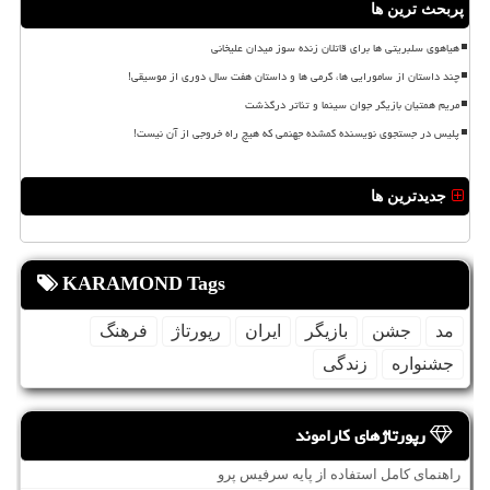
پربحث ترین ها
هیاهوی سلبریتی ها برای قاتلان زنده سوز میدان علیخانی
چند داستان از سامورایی ها، گرمی ها و داستان هفت سال دوری از موسیقی!
مریم همتیان بازیگر جوان سینما و تئاتر درگذشت
پلیس در جستجوی نویسنده گمشده جهنمی که هیچ راه خروجی از آن نیست!
جدیدترین ها
KARAMOND Tags
مد
جشن
بازیگر
ایران
رپورتاژ
فرهنگ
جشنواره
زندگی
رپورتاژهای کاراموند
راهنمای کامل استفاده از پایه سرفیس پرو