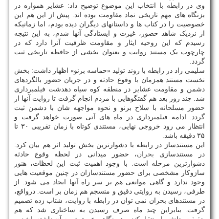
وی در رابطه با انتخاب این موضوع توضیح داد: عشایر همواره در
بزنگاه های مهم تاریخی نماد مقاومت بوده اند. پیش از این هم این
خصوصیت را در کتاب ها و داستانهای دیگران دیده بودم، اما زمانیکه
از نزدیک شاهد حضور، غیرت و ایستادگی آنها شدم، به این نتیجه
رسیدم که این روحیه ایثار و مقاومت ظرفیت آنرا دارد که در
چارچوب یک مستند روایت و بعنوان بخشی از حافظه تاریخی ثبت
گردد.
سلیمی راد در رابطه با روند تولید «حماسه برنو» اظهار داشت: بخش
نخست مستند همزمان با وقوع حادثه و در جریان حضور بالگردهای
دشمن و مقاومت عشایر در منطقه کوه سیاه دهدشت فیلمبرداری
شد. چند روز بعد هم گفتگوهایی با مردم انجام گرفت تا روایت آنها از
حضور مسلحانه با سلاح برنو و نحوه مواجهه شان با دشمن ثبت
گردد. ادامه فیلمبرداری در ماه های آتی صورت خواهد گرفت و
انتظار می رود خروجی نهایی، مستندی کوتاه با زمان تقریبی ۳۰ تا
۳۵ دقیقه باشد.
این مستندساز در رابطه با دشوارترین بخش تولید اثر هم بیان کرد:
در مستندسازی
بحران
، حضور میدانی در لحظه وقوع حادثه
دشوارترین مرحله است. با وجود اهمیت ثبت این لحظات، هنوز
سازوکار مشخصی برای حضور مستندسازان در چنین موقعیت هایی
وجود ندارد و گاهی موانعی هم بر سر راه آنها ایجاد می شود. از
طرفی، رسیدن به روایتی دقیق و منسجم هم زمان بر است. درواقع،
در مستندهای بحران نمی توان در رابطه با روایت، شتاب زده تصمیم
گرفت. بنابراین چند ماه صرف رسیدن به ساختاری شد که هم