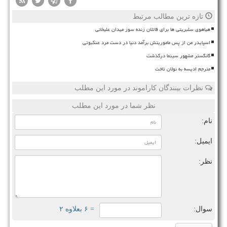
تازه ترین مطالب مرتبط
هیاهوی سلبریتی ها برای قاتلان زنده سوز میدان علیخانی
اسپایدر من از پس ماموریتش برآمد دنیا در دست مرد عنکبوتی
گانگستر مشهور سینما درگذشت
مترجم ادیسه به نولان تاخت
نظرات بینندگان کاراموند در مورد این مطلب
نظر شما در مورد این مطلب
نام:
ایمیل:
نظر:
سوال:
= ۶ بعلاوه ۲