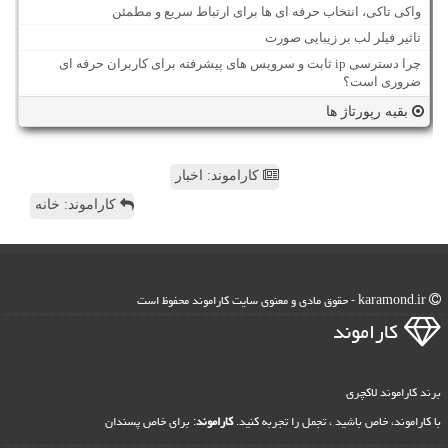
واکی تاکی، انتخاب حرفه ای ها برای ارتباط سریع و مطمئن
تاثیر فیلر لب بر زیبایی صورت
چرا دسترسی ip ثابت و سرویس های پیشرفته برای کاربران حرفه ای
ضروری است؟
بقیه رپورتاژ ها
کاراموند: اخبار
کاراموند: خانه
karamond.ir - حقوق مادی و معنوی سایت كاراموند محفوظ است
كاراموند
برند کاراموند لاکچری
با کاراموند، خاص باشید ، تجمل را تجربه کنید.
کاراموند
: برای خاص پسندان