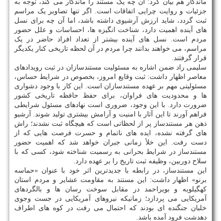
ماندگار هم بیان کرد: آن چه یک مستند را ماندگار می کند، توجه به
جزئیات و روایت چرایی اتفاقات است. اگر تنها تصاویر یک مراسم
ثبت گردد، شاید ارزش آرشیوی داشته باشد، اما آن چه برای نسل
های آینده اهمیت دارد، شناخت انگیزه ها، احساسات و علل حضور
مردم است. نسل های آینده بیشتر از تعداد افراد حاضر در یک
مراسم، می خواهند بدانند چرا مردم در آن لحظه تاریخی کنار یکدیگر
قرار گرفتند.
سلیمی راد ضمن اشاره به مسئولیت مستندسازان در ثبت رویدادهای
معاصر اظهار داشت: ثبت وقایع امروز، بخصوص در شرایط حساس،
مسئولیتی مهم بر عهده مستندسازان است. این کار با وجود دشواری
ها و محدودیت های فراوان، برای حفظ حافظه تاریخی کشور
ضرورت دارد. با این وجود، ضروری است نهادهای مسئول شرایطی
فراهم آورند تا این آثار با امنیت و آرامش بیشتری تولید شوند. آرشیو
ذهن هر مستندساز پر از لحظاتی است که هیچگاه ثبت نشدند؛ راش
های گرفته نشده، ایده های ناتمام و حسرت فرصت هایی که از
دست رفت. این خلأ زمانی جبران خواهد شد که اهمیت حضور
مستندساز در شرایط بحرانی به رسمیت شناخته شود، کسی که با
سلاح دوربین، وظیفه ثبت تاریخ را بر عهده دارد.
این مستندساز، در رابطه با جدیدترین اثر خود با عنوان «حماسه
برنو» اظهار داشت: این مستند به مقاومت عشایر و مردم استان
کهگیلویه و بویراحمد در مقابل سوخت رسان ها و بالگردهای
آمریکایی می پردازد؛ زمانیکه نیروهای آمریکایی در جست وجوی
خلبان جنگنده ای بودند که احتمال می رفت در کوه های اطراف
دهدشت فرود آمده باشد.