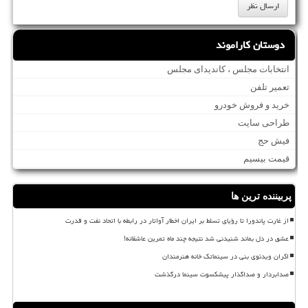
دوستان کاراموند
انتخابات مجلس ، کاندیدای مجلس
تعمیر تلفن
خرید و فروش خودرو
طراحی سایت
فیش حج
قیمت بیسیم
پربیننده ترین ها
از غارت پاندورا تا رؤیای تسلط بر ایران اخطار آواتار در رابطه با اتحاد نفت و قدرت
عشق در دل بماند شنیدنی شد نتیجه چند ماه تمرین عاشقانه!
اکران ویدئوی بنی در سینماتک خانه هنرمندان
صدابردار و صداگذار پیشکسوت سینما درگذشت