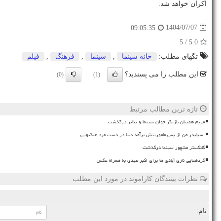
اکران خواهد شد.
1404/07/07
09:05:35
/ 5
5.0
تگهای مطلب:
خانه سینما
,
سینما
,
فرهنگ
,
فیلم
این مطلب را می پسندید؟
(0)
(1)
تازه ترین مطالب مرتبط
مریم همتیان بازیگر جوان سینما و تئاتر درگذشت
اسپایدر من از پس ماموریتش برآمد دنیا در دست مرد عنکبوتی
گانگستر مشهور سینما درگذشت
گردهمایی نازی آبادی ها برای اکبر عبدی به همراه عکس
نظرات بینندگان کاراموند در مورد این مطلب
نام: