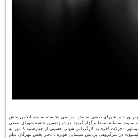
ه شورای صنفی نمایش روز یکشنبه ۶ مهر در خانه سینما با حضور مهدی کرم پور دبیر شورای صنفی نمایش، مرتضی شایسته نماینده انجمن پخش
ت نماینده سامانه سمفا برگزار گردید. در دوازدهمین جلسه شورای صنفی
با پخش خانه فیلم و فیلم سینمایی «حرکت آخر» به کارگردانی شهاب حسینی از چهارشنبه ۹ مهر به
لیشون» در سرگروهی پردیس سینمایی هویزه با دفتر پخش مهرگان فیلم