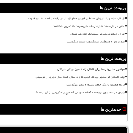
پربیننده ترین ها
از غارت پاندورا تا رؤیای تسلط بر ایران اخطار آواتار در رابطه با اتحاد نفت و قدرت
عشق در دل بماند شنیدنی شد نتیجه چند ماه تمرین عاشقانه!
اکران ویدئوی بنی در سینماتک خانه هنرمندان
صدابردار و صداگذار پیشکسوت سینما درگذشت
پربحث ترین ها
هیاهوی سلبریتی ها برای قاتلان زنده سوز میدان علیخانی
چند داستان از سامورایی ها، گرمی ها و داستان هفت سال دوری از موسیقی!
مریم همتیان بازیگر جوان سینما و تئاتر درگذشت
پلیس در جستجوی نویسنده گمشده جهنمی که هیچ راه خروجی از آن نیست!
جدیدترین ها