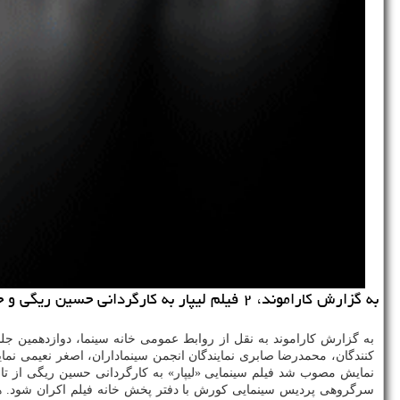
به گزارش کاراموند، ۲ فیلم لیپار به کارگردانی حسین ریگی و حرکت آخر به کارگردانی شهاب حسینی از ۹ مهر اکران می شوند.
کنندگان، محمدرضا صابری نمایندگان انجمن سینماداران، اصغر نعیمی نما
نمایش مصوب شد فیلم سینمایی «لیپار» به کارگردانی حسین ریگی از تاریخ ۹ مهر به سرگروهی پردیس سی
سرگروهی پردیس سینمایی کورش با دفتر پخش خانه فیلم اکران شود. هم