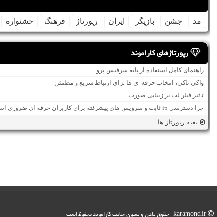
مد
جشن
بازیگر
ایران
رپورتاژ
فرهنگ
جشنواره
رپورتاژهای کاراموند
راهنمای کامل استفاده از پایه سرفیس پرو
واکی تاکی، انتخاب حرفه ای ها برای ارتباط سریع و مطمئن
تاثیر فیلر لب بر زیبایی صورت
چرا دسترسی ip ثابت و سرویس های پیشرفته برای کاربران حرفه ای ضروری است؟
بقیه رپورتاژ ها
karamond.ir - حقوق مادی و معنوی سایت كاراموند محفوظ است