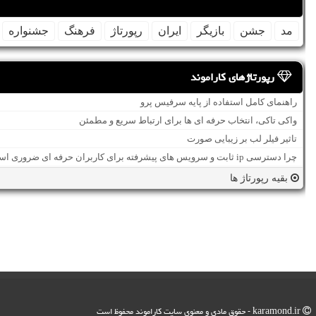
مد
جشن
بازیگر
ایران
رپورتاژ
فرهنگ
جشنواره
رپورتاژهای کاراموند
راهنمای کامل استفاده از پایه سرفیس پرو
واکی تاکی، انتخاب حرفه ای ها برای ارتباط سریع و مطمئن
تاثیر فیلر لب بر زیبایی صورت
چرا دسترسی ip ثابت و سرویس های پیشرفته برای کاربران حرفه ای ضروری است؟
بقیه رپورتاژ ها
karamond.ir - حقوق مادی و معنوی سایت كاراموند محفوظ است