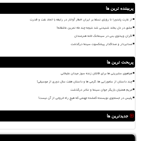
پربیننده ترین ها
از غارت پاندورا تا رؤیای تسلط بر ایران اخطار آواتار در رابطه با اتحاد نفت و قدرت
عشق در دل بماند شنیدنی شد نتیجه چند ماه تمرین عاشقانه!
اکران ویدئوی بنی در سینماتک خانه هنرمندان
صدابردار و صداگذار پیشکسوت سینما درگذشت
پربحث ترین ها
هیاهوی سلبریتی ها برای قاتلان زنده سوز میدان علیخانی
چند داستان از سامورایی ها، گرمی ها و داستان هفت سال دوری از موسیقی!
مریم همتیان بازیگر جوان سینما و تئاتر درگذشت
پلیس در جستجوی نویسنده گمشده جهنمی که هیچ راه خروجی از آن نیست!
جدیدترین ها