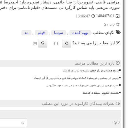
مرتضی قاضی، تصویربردار: ضیا حاتمی، دستیار تصویربردار: احمدرضا ث
سوره. مرتضی پایه شناس کارگردانی مستندهای «فیلم ناتمامی برای دخترم 
1404/07/01
13:46:47
/ 5
5.0
تگهای مطلب:
تهیه كننده
,
سینما
,
فیلم
,
مد
این مطلب را می پسندید؟
(0)
(1)
تازه ترین مطالب مرتبط
مریم همتیان بازیگر جوان سینما و تئاتر درگذشت
پلیس در جستجوی نویسنده گمشده جهنمی که هیچ راه خروجی از آن نیست!
اسپایدر من از پس ماموریتش برآمد دنیا در دست مرد عنکبوتی
گانگستر مشهور سینما درگذشت
نظرات بینندگان کاراموند در مورد این مطلب
نام: