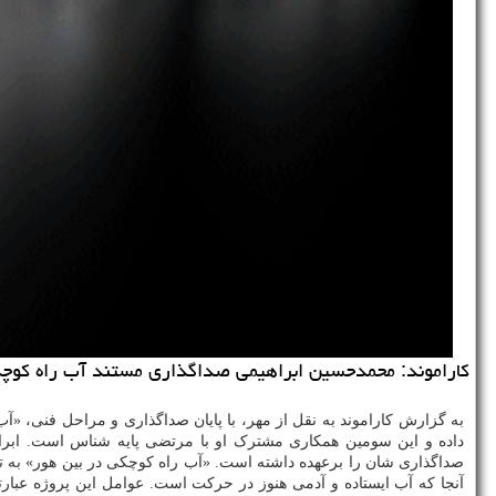
کاراموند: محمدحسین ابراهیمی صداگذاری مستند آب راه کوچکی
به گزارش کاراموند به نقل از مهر، با پایان صداگذاری و مراحل فنی، «
داده و این سومین همکاری مشترک او با مرتضی پایه شناس است. ابراهی
صداگذاری شان را برعهده داشته است. «آب راه کوچکی در بین هور» به ت
آنجا که آب ایستاده و آدمی هنوز در حرکت است. عوامل این پروژه عبارتن