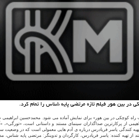
 در بین هور فیلم تازه مرتضی پایه شناس را تمام کرد.
آب راه کوچکی در بین هور» برای نمایش آماده می شود. محمدحسین ابراهیمی صد
می از پرکارترین صداگذاران سینمای مستند و داستانی است، «تورگی»، «آس
هیه کنندگی یاسر فریادرس درباره ی آدم هایی معمولی است که در وضعیت سخت 
د از تهیه کننده: یاسر فریادرس، کارگردان و تدوینگر: مرتضی پایه شناس، مدی