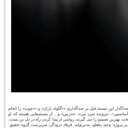
اگذار این مستند قبل تر صداگذاری ««گلوله باران» و ««چوب» را انجام
انسور»، «پرونده تمرد من»، «ددرس» و... از مستندهایی هستند که او
بهترین تصمیم را می گیرند، روایتی از پیدا کردن راه در دل بن بست،
ر پروژه: وحید پناهلو، مدیرتولید: فرهاد درودگر، سرپرست گروه تحقیق: