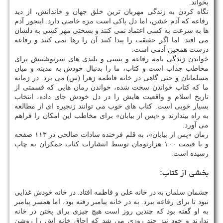
بخواند.
نگاه کردن به زندگی مهربان ترین خلق جهان و خاندانش، از دید
رفاعه که آدم خشن، اما دل پاکی است مزه خاصی دارد. اینجور آدم
ها به سرعت به کسی اعتماد نمی کنند و بسختی مهر کسی به دلشان
می افتد. اما اگر حقیقت را پیدا کنند آن را رها نمی کنند و رفاعه
درست همچین آدمی است.
خواندن زندگی نامه رفاعه و پستی و بلندی های سرنوشتنش برای
مخاطب جذاب است و کتاب، ما را بدنبال خودش به مدینه و میان
مسلمانان و حتی گاهی در خانه فاطمه زهرا (س) می برد. در زمانه
ما که کتاب خواندن سخت شده، خواندن رمان هایی که قسمتی از
تاریخ اسلام و واقعیت هایش را در دل خودش جای داده، انتخاب
بسیار خوبی است. کتاب های خوب می توانند زنجیره ای از مطالعه
به راه بیندازند و «پس از بیابان» برای مخاطب این امکان را فراهم
می آورد.
رمان «پس از بیابان»، به قلم فرخنده سادات صالحی در ۱۱۳ صفحه
و با قیمت ۱۰۰ هزارتومان توسط انتشارات کتاب جمکران به چاپ
رسیده است.
بخشی از کتاب:
چشمان سلمان به در خانه علی و فاطمه افتاد. در خانه خودش غذایی
نبود تا برای رفاعه ببرد. به در خانه پیامبر رفته بود، اما همسر پیامبر
به او گفته بود که چندین روز است هیچ چیزی برای پختن در خانه
ندارند و خود نیز چند روزی می شد که اجاق خانه اش را روشن