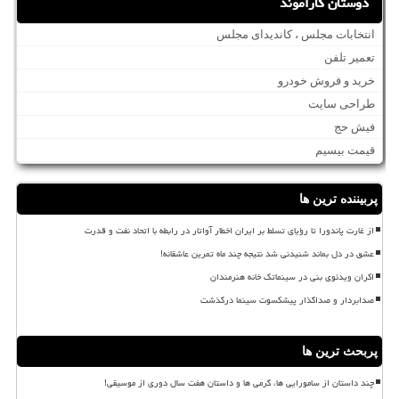
دوستان کاراموند
انتخابات مجلس ، کاندیدای مجلس
تعمیر تلفن
خرید و فروش خودرو
طراحی سایت
فیش حج
قیمت بیسیم
پربیننده ترین ها
از غارت پاندورا تا رؤیای تسلط بر ایران اخطار آواتار در رابطه با اتحاد نفت و قدرت
عشق در دل بماند شنیدنی شد نتیجه چند ماه تمرین عاشقانه!
اکران ویدئوی بنی در سینماتک خانه هنرمندان
صدابردار و صداگذار پیشکسوت سینما درگذشت
پربحث ترین ها
چند داستان از سامورایی ها، گرمی ها و داستان هفت سال دوری از موسیقی!