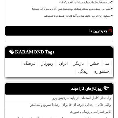
مریم همتیان بازیگر جوان سینما و تئاتر درگذشت
پلیس در جستجوی نویسنده گمشده جهنمی که هیچ راه خروجی از آن نیست!
اسپایدر من از پس ماموریتش برآمد دنیا در دست مرد عنکبوتی
جدیدترین ها
KARAMOND Tags
مد
جشن
بازیگر
ایران
رپورتاژ
فرهنگ
جشنواره
زندگی
رپورتاژهای کاراموند
راهنمای کامل استفاده از پایه سرفیس پرو
واکی تاکی، انتخاب حرفه ای ها برای ارتباط سریع و مطمئن
تاثیر فیلر لب بر زیبایی صورت