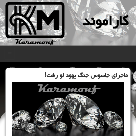
كاراموند
منو
ماجرای جاسوس جنگ یهود لو رفت!