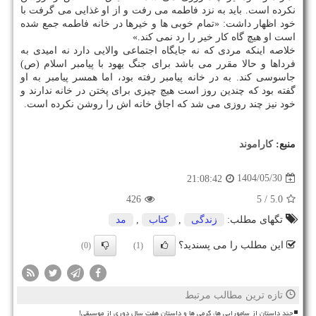
نکرده است. باید به نزد فاطمه می رفت و از او غذایی می گرفت با
خود اظهار داشت: «تمام خوبی ها و خیرها در خانه فاطمه جمع شده
است او هیچ گاه کار خیر را رد نمی کند.»
خلاصه اینکه مردی که نه جایگاه اجتماعی والایی دارد نه امیدی به
فرداها و حالا مقرر می باشد برای جنگ یهود با پیامبر اسلام (ص)
جاسوسی کند. به در خانه پیامبر رفته بود، اما همسر پیامبر به او
گفته بود که چندین روز است هیچ چیزی برای پختن در خانه ندارند و
خود نیز چند روزی می شد که اجاق خانه اش را روشن نکرده است.
منبع:
كاراموند
1404/05/30
21:08:42
426
/ 5
5.0
تگهای مطلب:
زندگی
,
كتاب
,
مد
این مطلب را می پسندید؟
(0)
(1)
تازه ترین مطالب مرتبط
چند داستان از سامورایی ها، گرمی ها و داستان هفت سال دوری از موسیقی!