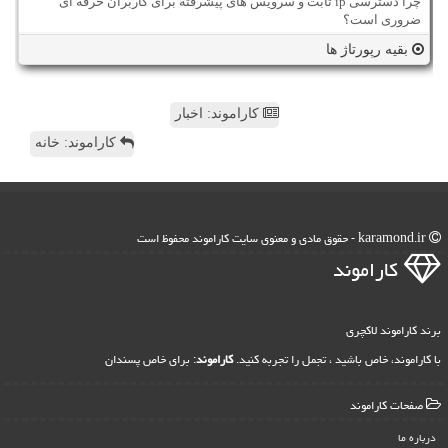
چرا دسترسی ip ثابت و سرویس های پیشرفته برای کاربران حرفه ای
ضروری است؟
بقیه رپورتاژ ها
کاراموند: اخبار
کاراموند: خانه
karamond.ir - حقوق مادی و معنوی سایت كاراموند محفوظ است
كاراموند
برند کاراموند لاکچری
با کاراموند، خاص باشید ، تجمل را تجربه کنید.
کاراموند
: برای خاص پسندان
صفحات كاراموند
درباره ما